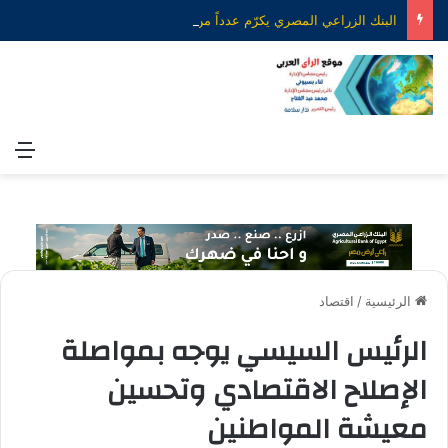
البنك الزراعي المصري يكرّم عدداً من موظفيه المتميزين لتحقيق ارقام استثنائية في القروض الشخصية خلال الربع الأول من 2026
الق
الرئيسية
/
اقتصاد
الرئيس السيسي يوجه بمواصلة
الإصلاح الاقتصادي وتحسين
معيشة المواطنين