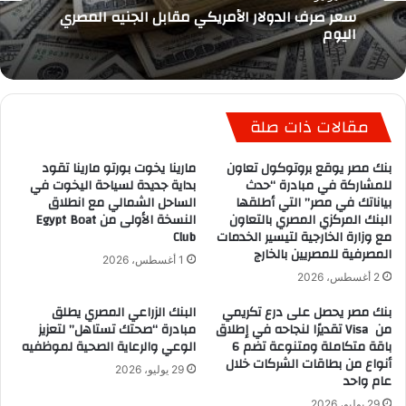
سعر صرف الدولار الأمريكي مقابل الجنيه المصري
اليوم
مقالات ذات صلة
بنك مصر يوقع بروتوكول تعاون
مارينا يخوت بورتو مارينا تقود
للمشاركة في مبادرة “حدث
بداية جديدة لسياحة اليخوت في
بياناتك في مصر” التي أطلقها
الساحل الشمالي مع انطلاق
البنك المركزي المصري بالتعاون
النسخة الأولى من Egypt Boat
مع وزارة الخارجية لتيسير الخدمات
Club
المصرفية للمصريين بالخارج
1 أغسطس، 2026
2 أغسطس، 2026
بنك مصر يحصل على درع تكريمي
البنك الزراعي المصري يطلق
من Visa تقديرًا لنجاحه في إطلاق
مبادرة “صحتك تستاهل” لتعزيز
باقة متكاملة ومتنوعة تضم 6
الوعي والرعاية الصحية لموظفيه
أنواع من بطاقات الشركات خلال
29 يوليو، 2026
عام واحد
29 يوليو، 2026