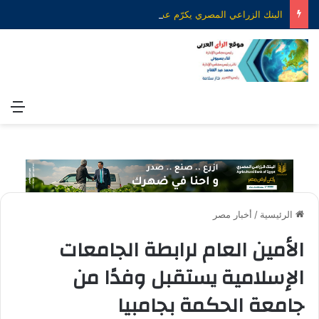
البنك الزراعي المصري يكرّم عدداً من موظفيه المتميزين لتحقيق ارقام استثنائية في القروض الشخصية خلال الربع الأول من 2026
الق
الرئيسية
/
أخبار مصر
الأمين العام لرابطة الجامعات
الإسلامية يستقبل وفدًا من
جامعة الحكمة بجامبيا