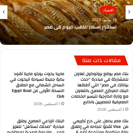
اقتصاد
13 يوليو، 2025
استقرار اسعار الذهب اليوم في مصر
مقالات ذات صلة
بنك مصر يوقع بروتوكول تعاون
مارينا يخوت بورتو مارينا تقود
للمشاركة في مبادرة “حدث
بداية جديدة لسياحة اليخوت في
بياناتك في مصر” التي أطلقها
الساحل الشمالي مع انطلاق
البنك المركزي المصري بالتعاون
النسخة الأولى من Egypt Boat
مع وزارة الخارجية لتيسير الخدمات
Club
المصرفية للمصريين بالخارج
1 أغسطس، 2026
2 أغسطس، 2026
بنك مصر يحصل على درع تكريمي
البنك الزراعي المصري يطلق
من Visa تقديرًا لنجاحه في إطلاق
مبادرة “صحتك تستاهل” لتعزيز
باقة متكاملة ومتنوعة تضم 6
الوعي والرعاية الصحية لموظفيه