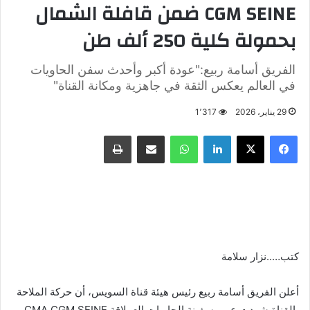
CGM SEINE ضمن قافلة الشمال
بحمولة كلية 250 ألف طن
الفريق أسامة ربيع:"عودة أكبر وأحدث سفن الحاويات
في العالم يعكس الثقة في جاهزية ومكانة القناة"
29 يناير، 2026
1٬317
فيسبوك
X
لينكدإن
واتساب
مشاركة عبر البريد
طباعة
كتب…..نزار سلامة
أعلن الفريق أسامة ربيع رئيس هيئة قناة السويس، أن حركة الملاحة
بالقناة شهدت عبور سفينة الحاويات العملاقة CMA CGM SEINE