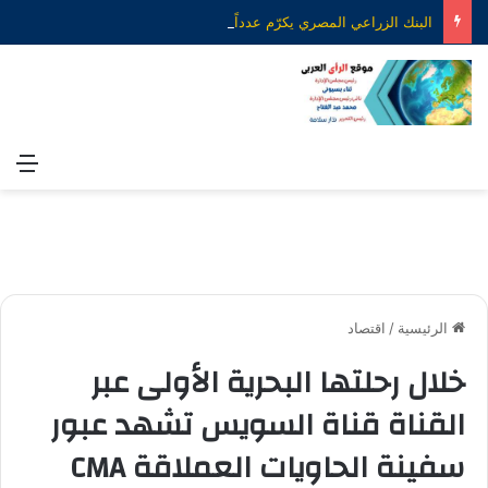
البنك الزراعي المصري يكرّم عدداً من موظفيه المتميزين لتحقيق ارقام استثنائية في القروض الشخصية خلال الربع الأول من 2026
الق
الرئيسية
/
اقتصاد
خلال رحلتها البحرية الأولى عبر
القناة قناة السويس تشهد عبور
سفينة الحاويات العملاقة CMA