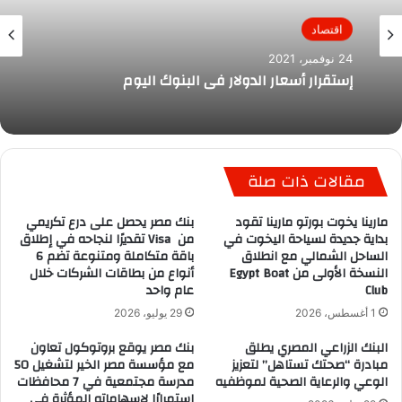
اقتصاد
24 نوفمبر، 2021
إستقرار أسعار الدولار في البنوك اليوم
مقالات ذات صلة
مارينا يخوت بورتو مارينا تقود
بنك مصر يحصل على درع تكريمي
بداية جديدة لسياحة اليخوت في
من Visa تقديرًا لنجاحه في إطلاق
الساحل الشمالي مع انطلاق
باقة متكاملة ومتنوعة تضم 6
النسخة الأولى من Egypt Boat
أنواع من بطاقات الشركات خلال
Club
عام واحد
1 أغسطس، 2026
29 يوليو، 2026
البنك الزراعي المصري يطلق
بنك مصر يوقع بروتوكول تعاون
مبادرة “صحتك تستاهل” لتعزيز
مع مؤسسة مصر الخير لتشغيل 50
الوعي والرعاية الصحية لموظفيه
مدرسة مجتمعية في 7 محافظات
استمرارًا لإسهاماته المؤثرة في