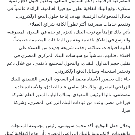
المصرفية الرقمية، ودعم الشمول المالي، وتقديم حلول دفع رقمية
مبتكرة، وقع البنك اتفاقية تعاون مع فيزا العالمية، الرائدة عالمياً في
مجال المدفوعات الرقمية، بهدف إتاحة حلول الدفع الإلكتروني،
وتقديم خدمات مصرفية أكثر تطوراً لكافة شرائح العملاء.
يأتي ذلك تزامناً مع توجه البنك، لتعزيز تواجده في السوق المصرفية،
والتوسع في إطلاق باقة متنوعة من البطاقات المصممة خصيصاً،
لتلبية احتياجات عملائه، وجذب شريحة جديدة من العملاء على
اختلاف فئاتهم، تماشياً مع سياسات البنك المركزي المصري في
تقليل حجم التداول النقدي، والتحول لمجتمع لا نقدي، من خلال دعم
وتحفيز استخدام وسائل الدفع الإلكتروني.
جاء ذلك بحضور الأستاذ محمد أبو السعود، الرئيس التنفيذي للبنك
الزراعي المصري، والأستاذ سامي عبد الصادق، والأستاذة غادة
مصطفى، نائبا الرئيس التنفيذي، وملاك البابا، المدير العام لشركة
فيزا في مصر، وعدد من قيادات البنك الزراعي المصري، وشركة
فيزا.
وخلال حفل التوقيع، أكد محمد سويسي، رئيس مجموعة المنتجات
والخدمات الإلكترونية بالبنك الزراعي المصري: أن هذه الاتفاقية تُمثل