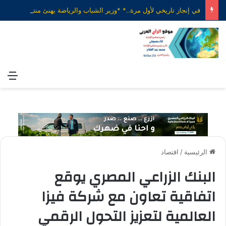
في إنجاز تاريخي لأول مرة..* *وزير الشباب والرياضة يهنئ منتخب الناشئات لكرة اليد بعد الفوز على الدنمارك والتأهل إلى ربع نهائي بطولة العالم*
الق
الرئيسية
/
اقتصاد
البنك الزراعي المصري يوقع
اتفاقية تعاون مع شركة فيزا
العالمية لتعزيز التحول الرقمي