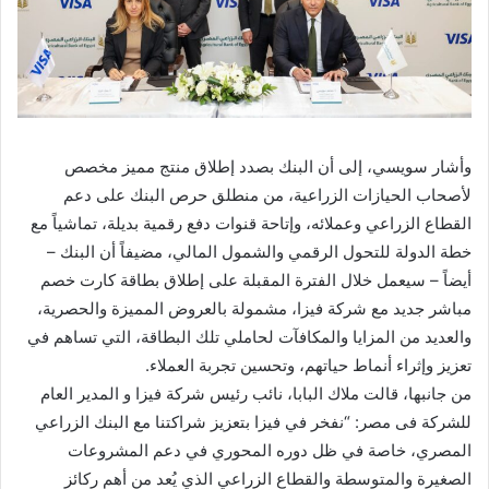
وأشار سويسي، إلى أن البنك بصدد إطلاق منتج مميز مخصص
لأصحاب الحيازات الزراعية، من منطلق حرص البنك على دعم
القطاع الزراعي وعملائه، وإتاحة قنوات دفع رقمية بديلة، تماشياً مع
خطة الدولة للتحول الرقمي والشمول المالي، مضيفاً أن البنك –
أيضاً – سيعمل خلال الفترة المقبلة على إطلاق بطاقة كارت خصم
مباشر جديد مع شركة فيزا، مشمولة بالعروض المميزة والحصرية،
والعديد من المزايا والمكافآت لحاملي تلك البطاقة، التي تساهم في
تعزيز وإثراء أنماط حياتهم، وتحسين تجربة العملاء.
من جانبها، قالت ملاك البابا، نائب رئيس شركة فيزا و المدير العام
للشركة فى مصر: “نفخر في فيزا بتعزيز شراكتنا مع البنك الزراعي
المصري، خاصة في ظل دوره المحوري في دعم المشروعات
الصغيرة والمتوسطة والقطاع الزراعي الذي يُعد من أهم ركائز