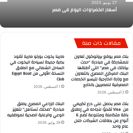
27 يونيو، 2023
أسعار الخضراوات اليوم فى مصر
مقالات ذات صلة
بنك مصر يوقع بروتوكول تعاون
مارينا يخوت بورتو مارينا تقود
للمشاركة في مبادرة “حدث
بداية جديدة لسياحة اليخوت في
بياناتك في مصر” التي أطلقها
الساحل الشمالي مع انطلاق
البنك المركزي المصري بالتعاون
النسخة الأولى من Egypt Boat
مع وزارة الخارجية لتيسير الخدمات
Club
المصرفية للمصريين بالخارج
1 أغسطس، 2026
2 أغسطس، 2026
بنك مصر يحصل على درع تكريمي
البنك الزراعي المصري يطلق
من Visa تقديرًا لنجاحه في إطلاق
مبادرة “صحتك تستاهل” لتعزيز
باقة متكاملة ومتنوعة تضم 6
الوعي والرعاية الصحية لموظفيه
أنواع من بطاقات الشركات خلال
29 يوليو، 2026
عام واحد