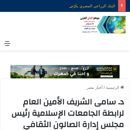
البنك الزراعي المصري يكرّم عدداً من موظفيه المتميزين لتحقيق ارقام استثنائية في القروض الشخصية خلال الربع الأول من 2026
الق
الرئيسية
/
أخبار مصر
د. سامى الشريف الأمين العام
لرابطة الجامعات الإسلامية رئيس
مجلس إدارة الصالون الثقافي