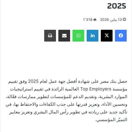
2025
13 يناير، 2026
1٬318
فيسبوك
X
لينكدإن
واتساب
مشاركة عبر البريد
طباعة
حصل بنك مصر على شهادة أفضل جهة عمل لعام 2025 وفق تقييم
مؤسسة Top Employers العالمية الرائدة في تقييم استراتيجيات
الموارد البشرية، وتقديم الدعم للمؤسسات لتطوير ممارسات فعّالة،
وتحسين الأداء، وتعزيز قدرتها على جذب الكفاءات والاحتفاظ بها، في
تأكيد جديد على ريادته في تطوير رأس المال البشري وتعزيز معايير
التميّز المؤسسي.