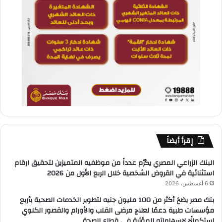
إقرأ أيضاً
البنك الزراعي المصري يكرّم عدداً من موظفيه المتميزين لتحقيق ارقام
استثنائية في القروض الشخصية خلال الربع الأول من 2026
6 أغسطس، 2026
بنك مصر يضخ أكثر من 100 مليون جنيه لتطوير الخدمات الصحية بأربع
مؤسسات طبية دعمًا لعلاج مرضى القلب والأورام والقصور الكلوي
استكمالًا لإسهاماته المؤثرة في قطاع الصحة