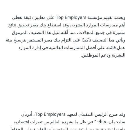
ويعتمد تقييم مؤسسة Top Employers على معايير دقيقة تغطي
أهم ممارسات الموارد البشرية، وقد استطاع بنك مصر تحقيق نتائج
متميزة في جميع المجالات، مما أهّله لنيل هذا التصنيف المرموق
ويأتي هذا التصنيف تأكيدًا على التزام بنك مصر المستمر بترسيخ بيئة
عمل قائمة على أفضل الممارسات العالمية في إدارة الموارد
البشرية ودعم الموظفين.
وقد صرح الرئيس التنفيذي لمعهد Top Employers، أدريان
سليجمان، قائلًا؛ ” في ظل ما يشهده العالم من تغيرات اقتصادية
واجتماعية وتقنية متسارعة، تبرز المؤسسات القادرة على الحفاظ