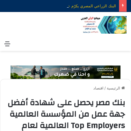
البنك الزراعي المصري يكرّم عدداً من موظفيه المتميزين لتحقيق ارقام استثنائية في القروض الشخصية خلال الربع الأول من 2026
الق
الرئيسية
/
اقتصاد
بنك مصر يحصل على شهادة أفضل
جهة عمل من المؤسسة العالمية
Top Employers العالمية لعام