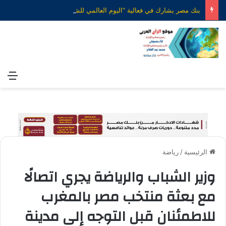
بنك مصر يشارك في فعالية “اليوم العالمي للشباب” ويقدم العديد من العروض المجانية دعمًا للشمول المالي تحت رعاية البنك المركزي المصري
الق
الرئيسية
/
رياضة
وزير الشباب والرياضة يجري اتصالًا
مع بعثة منتخب مصر بالمغرب
للاطمئنان قبل التوجه إلى مدينة