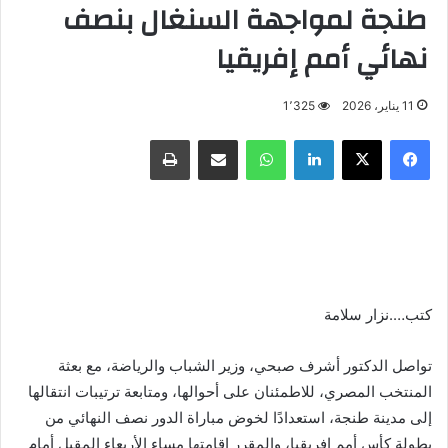
طنجة لمواجهة السنغال بنصف
نهائي أمم إفريقيا
11 يناير، 2026
1٬325
فيسبوك
X
لينكدإن
واتساب
مشاركة عبر البريد
طباعة
كتب….نزار سلامة
تواصل الدكتور أشرف صبحي، وزير الشباب والرياضة، مع بعثة
المنتخب المصري، للاطمئنان على أحوالها، ومتابعة ترتيبات انتقالها
إلى مدينة طنجة، استعدادًا لخوض مباراة الدور نصف النهائي من
بطولة كأس أمم إفريقيا، والمقرر إقامتها مساء الأربعاء المقبل أمام