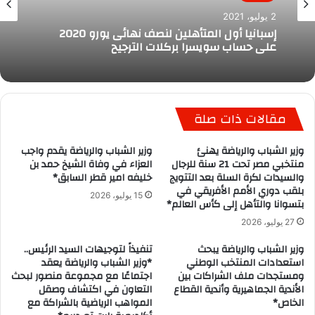
رياضة
رياضة
2 يوليو، 2021
17 يناير، 2022
إسبانيا أول المتأهلين لنصف نهائى يورو 2020
على حساب سويسرا بركلات الترجيح
وزير الشباب والرياضة يشهد تدشين الأكاديمية
الإفريقية للطب الرياضي بمصر
مقالات ذات صلة
وزير الشباب والرياضة يهنئ
وزير الشباب والرياضة يقدم واجب
منتخبي مصر تحت 21 سنة للرجال
العزاء في وفاة الشيخ حمد بن
والسيدات لكرة السلة بعد التتويج
خليفه امير قطر السابق*
بلقب دوري الأمم الأفريقي في
15 يوليو، 2026
بتسوانا والتأهل إلى كأس العالم*
27 يوليو، 2026
وزير الشباب والرياضة يبحث
تنفيذاً لتوجيهات السيد الرئيس..
استعدادات المنتخب الوطني
*وزير الشباب والرياضة يعقد
ومستجدات ملف الشراكات بين
اجتماعًا مع مجموعة منصور لبحث
الأندية الجماهيرية وأندية القطاع
التعاون في اكتشاف وصقل
الخاص*
المواهب الرياضية بالشراكة مع