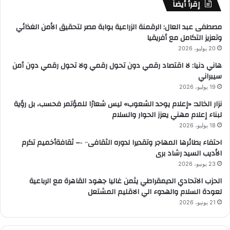
إقرأ أيضاً
مصطفى عبد العال: الرقمنة الزراعية بوابة مصر لتحقيق الأمن الغذائي
وتعزيز التكامل مع أفريقيا
20 يوليو، 2026
هاني دنيا: لا اقتصاد رقمي دون تحول رقمي ولا تحول رقمي دون أمن
سيبراني
19 يوليو، 2026
نزار الخالد: «إعلام يوحد الشعوب» ليس شعارًا للمؤتمر فحسب، بل رؤية
لبناء إعلام مهني يعزز الحوار والسلام
18 يوليو، 2026
احتفاء بطائرها المهاجر وتقديرا لدوره الثقافى٠٠ ‐– ثقافةأخميم تكرم
الأديب السيد رشاد برى
23 يونيو، 2026
الحزب الاتحادي الديمقراطي يثمن غاليا جهود القاهرة مع الرباعية
لعودة السلام والهدوء الي الاقليم المشتعل
21 يونيو، 2026