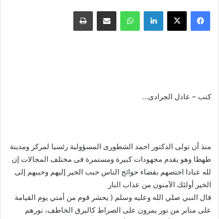
فيسبوك
X
لينكدإن
واتساب
مشاركة عبر البريد
طباعة
كتب – عادل الجرادى…
منذ أن تولى الدكتور احمد الشطورى المسؤولية رئسيا لمركز ومدينة
طهطا وهو يقدم مجهودات كبيرة ومستمرة فى مختلف المجالات إن
لله عبادا اختصهم بقضاء حوائج الناس حبب الخير إليهم وحببهم إلى
الخير أولئك الآمنون من عذاب النار
قال النبي صلي الله وعليه وسلم ( يحشر قوم من أمتي يوم القيامة
على منابر من نور يمرون على الصراط كالبرق الخاطف، نورهم