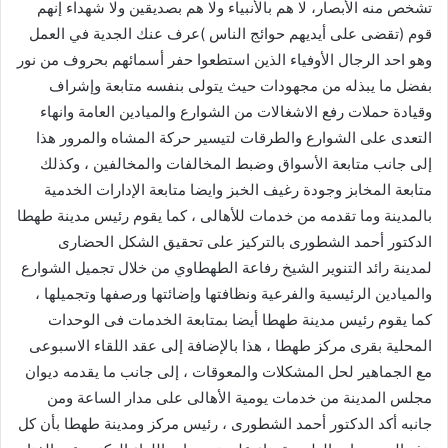
تشخص منه الأبصار، لا هم بالأنبياء ولا هم بصديقين ولا شهداء إنهم
قوم (تقضى على أيديهم حوائج الناس )عرف عنك الجدية في العمل
وهو احد الرجال الأوفياء الذين استطعوا حفر أسمائهم بحروف من نور
بفضل ما يبذله من مجهودات حيث يتولى بنفسه متابعة وإشراف
وقيادة حملات رفع الاشغالات من الشوارع والميادين العامة وانهاء
التعدى على الشوارع والطرقات لتيسير حركة المشاه والمرور هذا
إلى جانب متابعة الأسواق وضبط المخالفات والمخالفين ، وكذلك
متابعة المخابز وجودة رغيف الخبز وايضا متابعة الإدارات الخدمية
بالمدينة وما تقدمه من خدمات للأهالى ، كما يقوم رئيس مدينة طهطا
الدكتور أحمد الشطورى بالتركيز على تحقيق الشكل الحضارى
لمدينة رائد التنوير الشيخ رفاعة الطهطاوي من خلال تجميل الشوارع
والميادين الرئيسية والفرعية ونظافتها وإضائتها ورصفها وتجميلها ،
كما يقوم رئيس مدينة طهطا أيضا بمتابعة الخدمات فى الوحدات
المحلية بقرى مركز طهطا ، هذا بالإضافة إلى عقد اللقاء الاسبوعى
مع الجماهير لحل المشكلات والمعوقات ، إلى جانب ما يقدمه ديوان
مجلس المدينة من خدمات يومية الأهالى على مدار الساعة ومن
جانبه أكد الدكتور أحمد الشطورى ، رئيس مركز ومدينة طهطا بأن كل