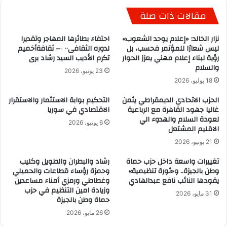
مقالات ذات صلة
نزار الخالد: «إعلام يوحد الشعوب»
احتفاء بطائرها المهاجر وتقديرا
ليس شعارًا للمؤتمر فحسب، بل
لدوره الثقافى٠٠ ‐– ثقافةأخميم
رؤية لبناء إعلام مهني يعزز الحوار
تكرم الأديب السيد رشاد برى
والسلام
23 يونيو، 2026
18 يوليو، 2026
الحزب الاتحادي الديمقراطي يثمن
التحكيم بوابة الاستثمار والاستقرار
غاليا جهود القاهرة مع الرباعية
الاقتصادي في سوريا
لعودة السلام والهدوء الي
6 يونيو، 2026
الاقليم المشتعل
21 يونيو، 2026
تغييرات واسعة داخل حزب حماة
رشاد والبطران والطويل وكليب
وطن بالجيزة.. و«ثورة تنظيمية»
وحمزة رؤساء قطاعات والحميلي
يقودها النائب نافع عبدالهادي
وغطاطي ورمزي أمناء مساعدين
وزيادة امين التنظيم في حزب
31 مايو، 2026
حماة وطن بالجيزة
26 مايو، 2026