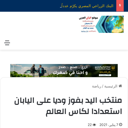
البنك الزراعي المصري يكرّم عدداً من موظفيه المتميزين لتحقيق ارقام استثنائية في القروض الشخصية خلال الربع الأول من 2026
الق
الرئيسية
/
رياضة
منتخب اليد بفوز وديا على اليابان
استعدادا لكاس العالم
7 يناير، 2021
22