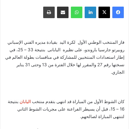
فيسبوك
X
لينكدإن
واتساب
مشاركة عبر البريد
طباعة
فاز المنتخب الوطني الأول لكرة اليد بقيادة مديره الفني الإسباني
روبيرتو جارسيا باروندو، على نظيره اليابانى بنتيجة 33 – 25، في
إطار استعدادات المنتخبين للمشاركة في منافسات بطولة العالم في
نسختها رقم 27 والمقرر لها خلال الفترة من 13 وحتى 31 يناير
الجاري.
كان الشوط الأول من المباراة قد انتهى بتقدم منتخب
اليابان
بنتيجة
16 – 15، قبل أن يسيطر الفراعنة على مجريات الشوط الثاني
لتنتهى المباراة لصالحهم.