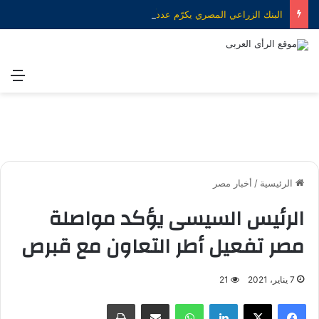
البنك الزراعي المصري يكرّم عدداً من موظفيه المتميزين لتحقيق ارقام استثنائية في القروض الشخصية خلال الربع الأول من 2026
الق
الرئيسية
/
أخبار مصر
الرئيس السيسى يؤكد مواصلة
مصر تفعيل أطر التعاون مع قبرص
7 يناير، 2021
21
فيسبوك
X
لينكدإن
واتساب
مشاركة عبر البريد
طباعة