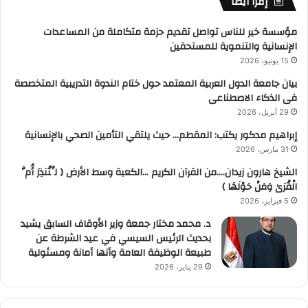
إقرأ أيضاً
مؤسسة خير للناس تواصل تقديم حزمة متكاملة من المساعدات
الإنسانية والتنموية للمستحقين
15 يونيو، 2026
بيان جامعة الدول العربية المعتمد حول ختام الندوة التدريبية المتخصصة
فى الذكاء الاصطناعى
29 أبريل، 2026
إبراهيم مدكور يكتب: المقطم… حيث يلتقي التأمين الصحي بالإنسانية
31 مارس، 2026
الشيخ هارون زيدان….من القرآن الكريم …الكعبة وسط الأرض ( لِّتُنذِرَ أُمَّ
الْقُرَىٰ وَمَنْ حَوْلَهَا )
5 فبراير، 2026
د. محمد مختار جمعة وزير الأوقاف السابق يشيد
بحديث الرئيس السيسي في عيد الشرطة عن
طبيعة الوظيفة العامة وأنها أمانة ومسئولية
29 يناير، 2026