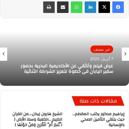
لينكدإن
واتساب
مشاركة عبر البريد
طباعة
غير مصنف
7 أبريل، 2025
عرض فيلم وثائقي عن الأكاديمية البحرية بحضور
سفير اليابان في خطوة لتعزيز الشراكة الثنائية
مقالات ذات صلة
إبراهيم مدكور يكتب: المقطم…
الشيخ هارون زيدان….من القرآن
حيث يلتقي التأمين الصحي
الكريم …الكعبة وسط الأرض (
بالإنسانية
لِّتُنذِرَ أُمَّ الْقُرَىٰ وَمَنْ حَوْلَهَا )