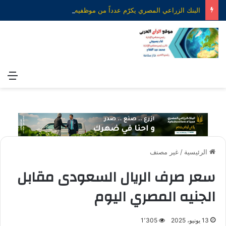
البنك الزراعي المصري يكرّم عدداً من موظفيه المتميزين لتحقيق ارقام استثنائية في القروض الشخصية خلال الربع الأول من 2026
الق
الرئيسية
/
غير مصنف
سعر صرف الريال السعودى مقابل
الجنيه المصري اليوم
13 يونيو، 2025
1٬305