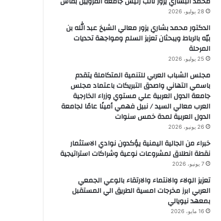
محمد البشاري يزور نائب رئيس جامعة القرويين بفاس
28 يوليو، 2026
الدكتور محمد بشاري يزور معالي الشيخ عبد الله بن
بيّه بالرباط ويبحثان تعزيز السلم ومواجهة تحديات
المرحلة
25 يوليو، 2026
مجلس الشباب العربي للتنمية المتكاملة يتقدم
باسمي التهاني واصدق التبريكات باعتماد مجلس
جامعة الدول العربية علي مستوي وزراء الخارجية
العرب معالي السيد / نبيل فهمي أمينًا عامًا لجامعة
الدول العربية لمدة خمس سنوات
26 يونيو، 2026
خبراء من الجالية اليمنية يؤكدون نوادي الاستثمار
نقطة انطلاق لمشروعات نوعية وشراكات استراتيجية
7 يونيو، 2026
تعزيز الولاء والانتماء والارتقاء بالوعي الجمعي
العربي ابرز مخرجات امسية الطريق الي المستقبل
بمعهد نيويالي
16 مايو، 2026