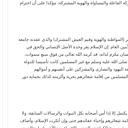
كة الفاعلة والمساواة والهوية المشتركة، مؤكدا على أن احترام
مر (المواطنة والهوية وقيم العيش المشترك) والذي عقدته جامعة
أمين العام :إن الإسلام يقر وحدة الأصل الإنساني والحق في
نسان مكرم لذاته، قد كرمه الله تعالى من فوق سبع سموات،
ه صلى الله عليه وسلم مع غير المسلمين كانت تأسيسا للدولة
يقة اليهود والنصارى والمشركين على أنفسهم و أموالهم
المسلمين من إقامة شعائرهم بحرية وألزمته كذلك بحماية دور
يكتمل إلا إذا أمن أصحابه بكل النبوات والرسالات السابقة، ولا
إقامة شعائرهم وإحياء عقائدهم حتى وإن أنكرت الإسلام، وأضاف
يبثون روح الكراهية والعنف والإقصاء ضد الآخر، إنما يخالفون