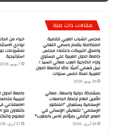
مقالات ذات صلة
مجلس الشباب العربي للتنمية
خبراء من الجال
المتكاملة يتقدم باسمي التهاني
نوادي الاستثم
واصدق التبريكات باعتماد مجلس
لمشروعات نوع
جامعة الدول العربية علي مستوي
استراتيجية
وزراء الخارجية العرب معالي السيد /
7 يونيو، 2026
نبيل فهمي أمينًا عامًا لجامعة الدول
العربية لمدة خمس سنوات
26 يونيو، 2026
بمشاركة دولية واسعة.. معالي
جامعة الدول ا
الأمين العام لرابطة الجامعات
تدريبية متخصص
الإسلامية يستعرض “المنظور
الاصطناعي في 
الإسلامي” للتعايش الإنساني في
بالتعاون مع ال
العصر الرقمي بمؤتمر فاس بالمغرب*
للعلوم والتكنو
29 أبريل، 2026
27 أبريل، 2026