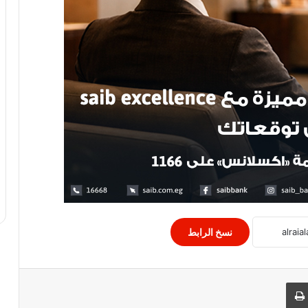
وزارة الخزانة الامريكية تفرض عقوبات على
4 مستوطنين متورطين بالعنف،
أبو الغيط يدعو السودانيين للوحدة
الإمارات تستضيف الدورة الرابعة من القمة
العالمية للصناعة والتصنيع نوفمبر القادم
نسخ الرابط
اعتقال 25 فلسطينيا بالضفة الغربية لترتفع
الحصيلة إلى 7895 معتقلا منذ 7 أكتوبر
الماضي،
 البريد
طباعة
7 مرشحين لملء مقعد فى برلمان سوريا