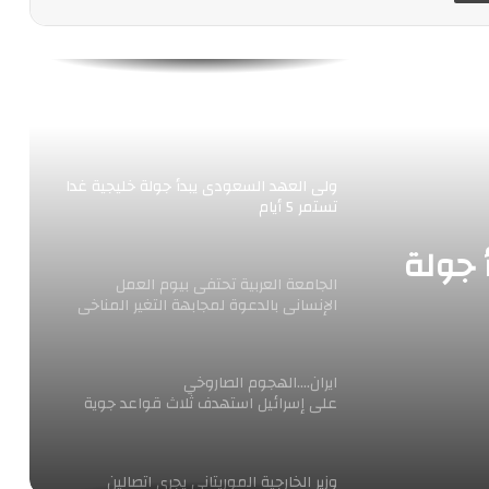
بينهم معارضون
زوجة ولى العهد البريطانى ترتدى الحجاب
خلال زيارة مسجد فى لندن
ولى العهد السعودى يبدأ جولة خليجية غدا
تستمر 5 أيام
 جولة
الجامعة العربية تحتفى بيوم العمل
الإنسانى بالدعوة لمجابهة التغير المناخى
ايران….الهجوم الصاروخي
على إسرائيل استهدف ثلاث قواعد جوية
عسكرية للاحتلال
وزير الخارجية الموريتانى يجرى اتصالين