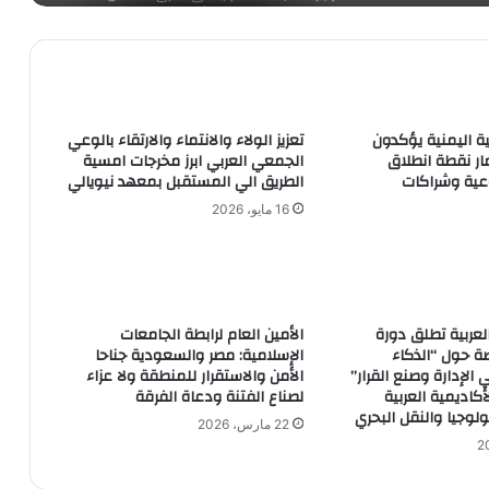
هاتفيين بنظيريه الجزائرى والمغربى
وزارة الخزانة الامريكية تفرض عقوبات على
4 مستوطنين متورطين بالعنف،
ية اليمنية يؤكدون
تعزيز الولاء والانتماء والارتقاء بالوعي
ار نقطة انطلاق
الجمعي العربي ابرز مخرجات امسية
ية وشراكات
الطريق الي المستقبل بمعهد نيويالي
أبو الغيط يدعو السودانيين للوحدة
16 مايو، 2026
الإمارات تستضيف الدورة الرابعة من القمة
العالمية للصناعة والتصنيع نوفمبر القادم
لعربية تطلق دورة
الأمين العام لرابطة الجامعات
ة حول “الذكاء
الإسلامية: مصر والسعودية جناحا
اعتقال 25 فلسطينيا بالضفة الغربية لترتفع
الإدارة وصنع القرار”
الأمن والاستقرار للمنطقة ولا عزاء
الحصيلة إلى 7895 معتقلا منذ 7 أكتوبر
أكاديمية العربية
لصناع الفتنة ودعاة الفرقة
الماضي،
لوجيا والنقل البحري
22 مارس، 2026
7 مرشحين لملء مقعد فى برلمان سوريا
بينهم معارضون