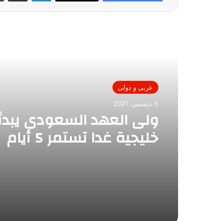
أقرأ التالي
عربى و دولى
5 ديسمبر، 2021
ولى العهد السعودى يبدأ
خليجية غدا تستمر 5 أيام