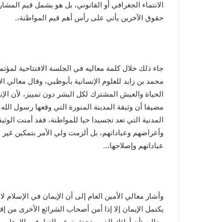
الانتماء الجغرافي أو القانوني، بل هو يشمل قيم المشار
حقوق الآخرين يأتي على رأس أهم قيم المواطنة،.
جاء ذلك خلال كلمة معاليه في الجلسة الافتتاحية لمؤت
محمد بن زايد للعلوم الإنسانية بأبوظبي، وقال معالي ال
الحياة والعيش المشترك لكل البشر دون تمييز، لأن الإ
مضيفا أن وثيقة المدينة المنورة التي وقعها رسول الل
المدنية التي تعد تجسيدا حيا للمواطنة، فقد أمنت الوث
وأعراضهم وعباداتهم، بل ألزمت ولي الأمر بتمكين غير 
عباداتهم وإصلاحها،..
وأشار معالي الأمين العام إلى أن الإيمان في الإسلام لا 
يكتمل الإيمان إلا إذا أمن أصحاب الشرائع الأخرى من 
معاليه :أن أولئك الذين يتحدثون عن التطرف والإرهاب و