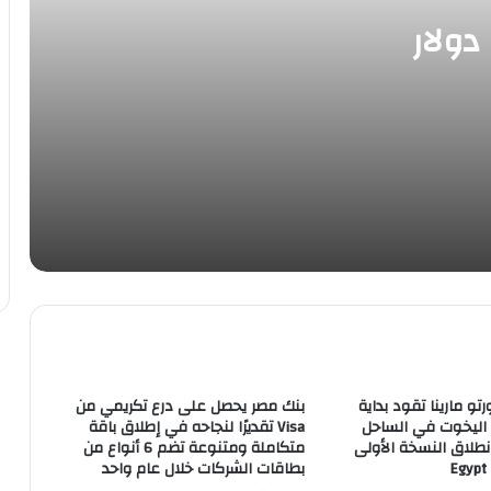
وزارة العمل …طلبات جديدة من 84 شركة
قطاع خاص في 11 محافظة لديها 5548
أسعار النفط تسجل 68.73 دولار
وظائف مٌتوفرة الآن، في عددِ من
التخصصات
استقرار أسعار حديد التسليح اليوم الأربعاء
ارتفاع مؤشرات البورصة المصرية
12 قطاعًا تهبط بالبورصة المصرية خلال
جلسة الاثنين على رأسها “الاتصالات”
إستقرار أسعار العملات الرقمية اليوم
رتو مارينا تقود بداية
بنك مصر يحصل على درع تكريمي من
تراجع جماعى لمؤشرات البورصة المصرية
 اليخوت في الساحل
Visa تقديرًا لنجاحه في إطلاق باقة
بمستهل تعاملات جلسة الاثنين
طلاق النسخة الأولى
متكاملة ومتنوعة تضم 6 أنواع من
بطاقات الشركات خلال عام واحد