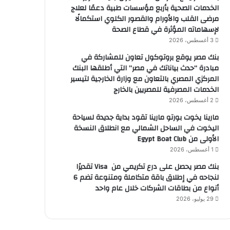
الخدمات الصحية بأربع مؤسسات طبية دعمًا لعلاج
مرضى القلب والأورام والقصور الكلوي استكمالًا
لإسهاماته المؤثرة في قطاع الصحة
3 أغسطس، 2026
بنك مصر يوقع بروتوكول تعاون للمشاركة في
مبادرة “حدث بياناتك في مصر” التي أطلقها البنك
المركزي المصري بالتعاون مع وزارة الخارجية لتيسير
الخدمات المصرفية للمصريين بالخارج
2 أغسطس، 2026
مارينا يخوت بورتو مارينا تقود بداية جديدة لسياحة
اليخوت في الساحل الشمالي مع انطلاق النسخة
الأولى من Egypt Boat Club
1 أغسطس، 2026
بنك مصر يحصل على درع تكريمي من Visa تقديرًا
لنجاحه في إطلاق باقة متكاملة ومتنوعة تضم 6
أنواع من بطاقات الشركات خلال عام واحد
29 يوليو، 2026