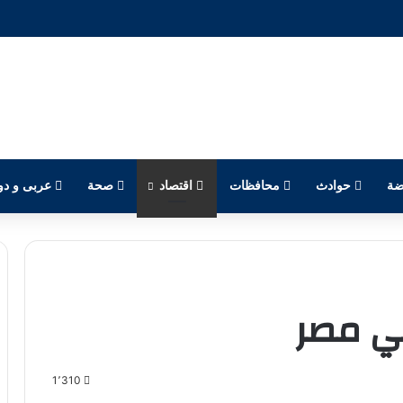
ضة
حوادث
محافظات
اقتصاد
صحة
عربى و دو
ي مصر
1٬310