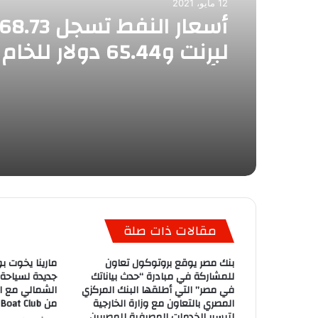
12 مايو، 2021
لبرنت و65.44 دولار للخام
الأمريكى
مقالات ذات صلة
بنك مصر يوقع بروتوكول تعاون
مارينا يخوت بو
للمشاركة في مبادرة “حدث بياناتك
جديدة لسياحة
في مصر” التي أطلقها البنك المركزي
الشمالي مع ان
المصري بالتعاون مع وزارة الخارجية
من Egypt Boat Club
لتيسير الخدمات المصرفية للمصريين