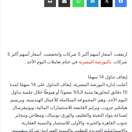
ارتفعت أسعار أسهم أكبر 5 شركات وانخفضت أسعار أسهم أكثر 5
شركات
بالبورصة المصرية
في ختام تعاملات اليوم الأحد .
إيقاف تداول 14 سهمًا
أعلنت إدارة البورصة المصرية، إيقاف التداول على 14 سهمًا لمدة
10 دقائق لتجاوزها نسبة الـ5% صعودًا أو هبوطًا خلال جلسة تداول
اليوم الأحد، وهم: المجموعة المتكاملة للأعمال الهندسية، وبريميم
هيلثكير جروب، وبرايم القابضة للاستثمارات المالية، ويونيفرسال
لصناعة مواد التعبئة والتغليف والورق-يونيباك، ومطاحن ومخابز
جنوب القاهرة والجيزة، والأولى للاستثمار والتنمية العقارية،
والإسماعيلية الجديدة للتطوير والتنمية العمرانية-شركة منقسمة،