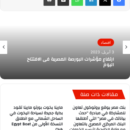
اقتصاد
3 أبريل، 2023
ارتفاع مؤشرات البورصة المصرية فى الافتتاح
اليوم
مقالات ذات صلة
بنك مصر يوقع بروتوكول تعاون
مارينا يخوت بورتو مارينا تقود
للمشاركة في مبادرة “حدث
بداية جديدة لسياحة اليخوت في
بياناتك في مصر” التي أطلقها
الساحل الشمالي مع انطلاق
البنك المركزي المصري بالتعاون
النسخة الأولى من Egypt Boat
مع وزارة الخارجية لتيسير الخدمات
Club