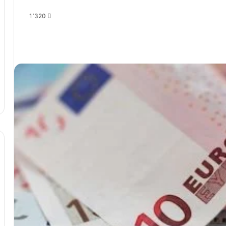
1٬320