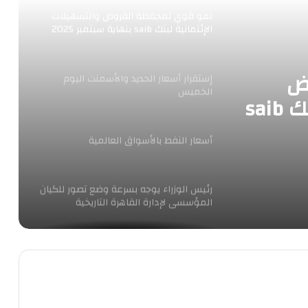
نمو قوي لمحفظة القروض والتسهيلات
الإئتمانية لبنك saib بنهاية سبتمبر 2025
مسجلا 60.86 مليار جنيه بزيادة قدرها
17.46 مليار جنيه عن نهاية ديسمبر 2024
بمعدل نمو 40%
ض
إستقرار أسعار الحديد والأسمنت اليوم
الخميس
والتسهيلات الإئتمانية لبنك saib
20 مسجلا
أسعار النفط بالأسواق العالمية
قدرها
رئيس الوزراء يوجه بسرعة وضع تصور للكيان
المؤسسى لإدارة القاهرة التاريخية
أسعار اللحوم البلدى اليوم ..
تراجع العملات الرقمية اليوم