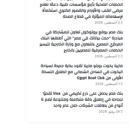
الخدمات الصحية بأربع مؤسسات طبية دعمًا لعلاج
مرضى القلب والأورام والقصور الكلوي استكمالًا
لإسهاماته المؤثرة في قطاع الصحة
3 أغسطس، 2026
بنك مصر يوقع بروتوكول تعاون للمشاركة في
مبادرة “حدث بياناتك في مصر” التي أطلقها البنك
المركزي المصري بالتعاون مع وزارة الخارجية لتيسير
الخدمات المصرفية للمصريين بالخارج
2 أغسطس، 2026
مارينا يخوت بورتو مارينا تقود بداية جديدة لسياحة
اليخوت في الساحل الشمالي مع انطلاق النسخة
الأولى من Egypt Boat Club
1 أغسطس، 2026
بنك مصر يحصل على درع تكريمي من Visa تقديرًا
لنجاحه في إطلاق باقة متكاملة ومتنوعة تضم 6
أنواع من بطاقات الشركات خلال عام واحد
29 يوليو، 2026