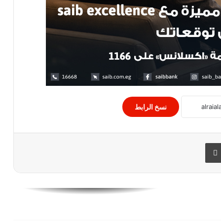
تراجع العملات الرقمية اليوم
الإحصاء: ارتفاع معدل التضخم الشهرى
(2.0%) لشهر فبراير الماضى
أسعار العملات الأجنبية والعربيه أمام
الجنيه المصري اليوم
نسخ الرابط
سعر صرف الدينار الكويتى مقابل الجنيه
 البريد
طباعة
المصري اليوم
بنك مصر “أسرع بنك نموًا في قطاع
الشركات ” من مجلة جلوبال بيزنس أوتلوك
في مصر لعام 2025