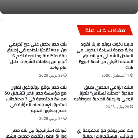
مقالات ذات صلة
مارينا يخوت بورتو مارينا تقود
بنك مصر يحصل على درع تكريمي
بداية جديدة لسياحة اليخوت في
من Visa تقديرًا لنجاحه في إطلاق
الساحل الشمالي مع انطلاق
باقة متكاملة ومتنوعة تضم 6
النسخة الأولى من Egypt Boat
أنواع من بطاقات الشركات خلال
Club
عام واحد
1 أغسطس، 2026
29 يوليو، 2026
البنك الزراعي المصري يطلق
بنك مصر يوقع بروتوكول تعاون
مبادرة “صحتك تستاهل” لتعزيز
مع مؤسسة مصر الخير لتشغيل 50
الوعي والرعاية الصحية لموظفيه
مدرسة مجتمعية في 7 محافظات
استمرارًا لإسهاماته المؤثرة في
29 يوليو، 2026
دعم وتطوير التعليم
27 يوليو، 2026
بنك مصر يوقع مع مجموعة إي
شراكة استراتيجية بين بنك مصر
فاينانس للاستثمارات المالية
ووزارة العدل لتقديم خدمات الشهر