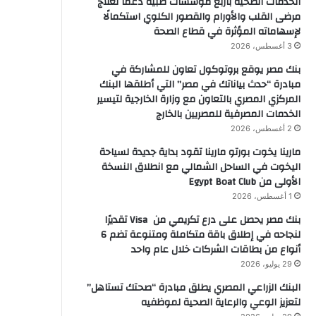
الخدمات الصحية بأربع مؤسسات طبية دعمًا لعلاج
مرضى القلب والأورام والقصور الكلوي استكمالًا
لإسهاماته المؤثرة في قطاع الصحة
3 أغسطس، 2026
بنك مصر يوقع بروتوكول تعاون للمشاركة في
مبادرة “حدث بياناتك في مصر” التي أطلقها البنك
المركزي المصري بالتعاون مع وزارة الخارجية لتيسير
الخدمات المصرفية للمصريين بالخارج
2 أغسطس، 2026
مارينا يخوت بورتو مارينا تقود بداية جديدة لسياحة
اليخوت في الساحل الشمالي مع انطلاق النسخة
الأولى من Egypt Boat Club
1 أغسطس، 2026
بنك مصر يحصل على درع تكريمي من Visa تقديرًا
لنجاحه في إطلاق باقة متكاملة ومتنوعة تضم 6
أنواع من بطاقات الشركات خلال عام واحد
29 يوليو، 2026
البنك الزراعي المصري يطلق مبادرة “صحتك تستاهل”
لتعزيز الوعي والرعاية الصحية لموظفيه