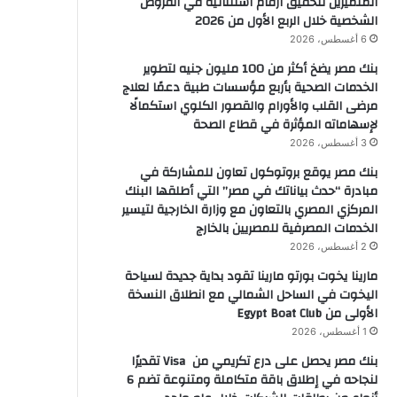
المتميزين لتحقيق ارقام استثنائية في القروض
الشخصية خلال الربع الأول من 2026
6 أغسطس، 2026
بنك مصر يضخ أكثر من 100 مليون جنيه لتطوير
الخدمات الصحية بأربع مؤسسات طبية دعمًا لعلاج
مرضى القلب والأورام والقصور الكلوي استكمالًا
لإسهاماته المؤثرة في قطاع الصحة
3 أغسطس، 2026
بنك مصر يوقع بروتوكول تعاون للمشاركة في
مبادرة “حدث بياناتك في مصر” التي أطلقها البنك
المركزي المصري بالتعاون مع وزارة الخارجية لتيسير
الخدمات المصرفية للمصريين بالخارج
2 أغسطس، 2026
مارينا يخوت بورتو مارينا تقود بداية جديدة لسياحة
اليخوت في الساحل الشمالي مع انطلاق النسخة
الأولى من Egypt Boat Club
1 أغسطس، 2026
بنك مصر يحصل على درع تكريمي من Visa تقديرًا
لنجاحه في إطلاق باقة متكاملة ومتنوعة تضم 6