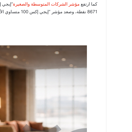
كما ارتفع
مؤشر الشركات المتوسطة والصغيرة
8671 نقطة، وصعد مؤشر “إيجي إكس 100 متساوي الأوزان”، بنسبة 0.43% ليصل إلى مستوى 11956 نقطة.