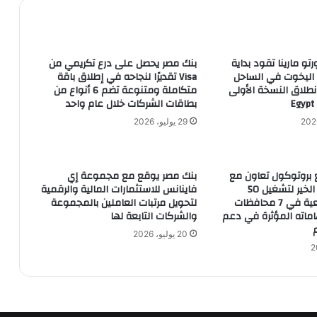
الجنيه المصري اليوم
(بدون عنوان)
رتو مارينا تقود بداية
بنك مصر يحصل على درع تكريمي من
 اليخوت في الساحل
Visa تقديرًا لنجاحه في إطلاق باقة
طلاق النسخة الأولى
متكاملة ومتنوعة تضم 6 أنواع من
بطاقات الشركات خلال عام واحد
إستقرار أسعار الدواجن في مصر والكيلو
للمستهلك يبدأ من 30 جنيها
29 يوليو، 2026
وزيرة التعاون الدولي –الحكومة حققت
 بروتوكول تعاون مع
بنك مصر يوقع مع مجموعة إي
قفزة ونقلة للأمام من خلال تبني سياسات
مؤسسة مصر الخير لتشغيل 50
فاينانس للاستثمارات المالية والرقمية
وإصلاح
مدرسة مجتمعية في 7 محافظات
لتحويل مرتبات العاملين بالمجموعة
هاماته المؤثرة في دعم
والشركات التابعة لها
أسعار العملات اليوم الاثنين
20 يوليو، 2026
هبوط جماعي لمؤشرات البورصة.. ورأس
المال يفقد 18مليار جنيه خلال 10دقائق