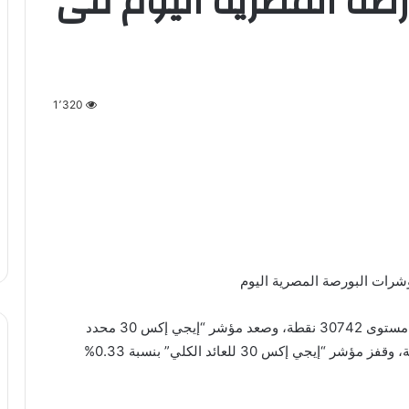
رصة المصرية اليوم فى
1٬320
ؤشرات البورصة المصرية اليوم
بنسبة 0.36% ليصل إلى مستوى 30742 نقطة، وصعد مؤشر “إيجي إكس 30 محدد
الأوزان” بنسبة 0.33% ليصل إلى مستوى 38365 نقطة، وقفز مؤشر “إيجي إكس 30 للعائد الكلي” بنسبة 0.33%