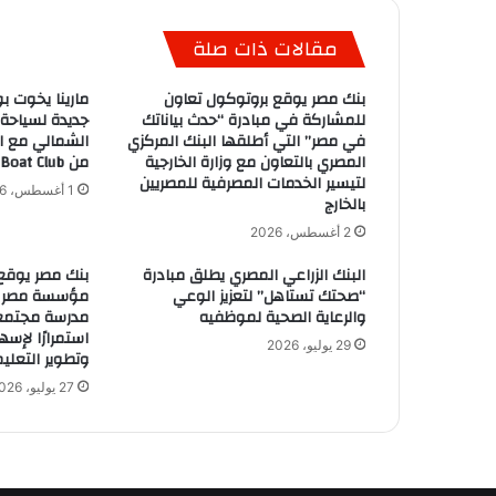
مقالات ذات صلة
بنك مصر يوقع بروتوكول تعاون
مارينا يخوت بو
للمشاركة في مبادرة “حدث بياناتك
جديدة لسياحة
في مصر” التي أطلقها البنك المركزي
الشمالي مع ان
المصري بالتعاون مع وزارة الخارجية
من Egypt Boat Club
لتيسير الخدمات المصرفية للمصريين
1 أغسطس، 2026
بالخارج
2 أغسطس، 2026
البنك الزراعي المصري يطلق مبادرة
بنك مصر يوقع
“صحتك تستاهل” لتعزيز الوعي
والرعاية الصحية لموظفيه
استمرارًا لإس
29 يوليو، 2026
وتطوير التعليم
27 يوليو، 2026