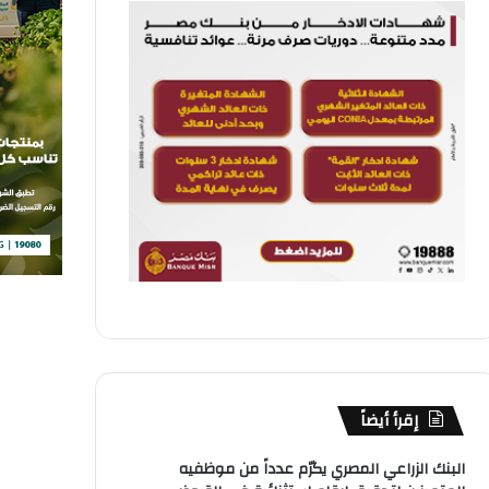
إقرأ أيضاً
البنك الزراعي المصري يكرّم عدداً من موظفيه