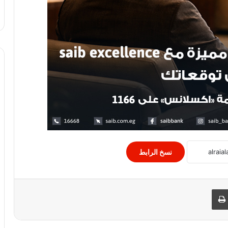
(بدون عنوان)
إستقرار أسعار الدواجن في مصر والكيلو
للمستهلك يبدأ من 30 جنيها
نسخ الرابط
وزيرة التعاون الدولي –الحكومة حققت
قفزة ونقلة للأمام من خلال تبني سياسات
 البريد
طباعة
وإصلاح
أسعار العملات اليوم الاثنين