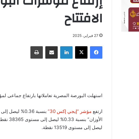
إرتفاع مؤشرات البو
الافتتاح
27 فبراير، 2025
فيسبوك
X
لينكدإن
مشاركة عبر البريد
طباعة
استهلت البورصة المصرية تعاملاتها بارتفاع جماعى لم
ارتفع
مؤشر “إيجي إكس 30”
ليصل إلى مستوى 13519 نقطة.