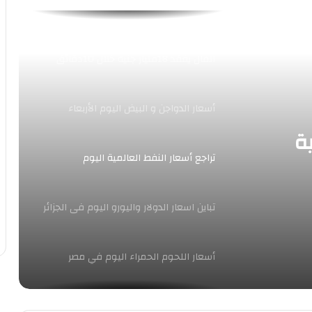
هبوط جماعي لمؤشرات البورصة.. ورأس
المال يفقد 18مليار جنيه خلال 10دقائق
أسعار الدواجن و البيض اليوم الأربعاء
ة
تراجع أسعار النفط العالمية اليوم
تباين اسعار الدولار واليورو اليوم فى الجزائر
أسعار اللحوم الحمراء اليوم في مصر
أسعار العملات العربيه والأجنبية أمام