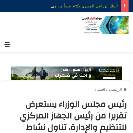
البنك الزراعي المصري يكرّم عدداً من موظفيه المتميزين لتحقيق ارقام استثنائية في القروض الشخصية خلال الربع الأول من 2026
الق
الرئيسية
/
اقتصاد
رئيس مجلس الوزراء يستعرض
تقريرا من رئيس الجهاز المركزي
للتنظيم والإدارة، تناول نشاط