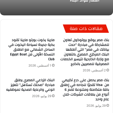
أسعار مواد البناء
مقالات ذات صلة
بنك مصر يوقع بروتوكول تعاون
مارينا يخوت بورتو مارينا تقود
للمشاركة في مبادرة “حدث
بداية جديدة لسياحة اليخوت في
بياناتك في مصر” التي أطلقها
الساحل الشمالي مع انطلاق
البنك المركزي المصري بالتعاون
النسخة الأولى من Egypt Boat
مع وزارة الخارجية لتيسير الخدمات
Club
المصرفية للمصريين بالخارج
1 أغسطس، 2026
2 أغسطس، 2026
بنك مصر يحصل على درع تكريمي
البنك الزراعي المصري يطلق
من Visa تقديرًا لنجاحه في إطلاق
مبادرة “صحتك تستاهل” لتعزيز
باقة متكاملة ومتنوعة تضم 6
الوعي والرعاية الصحية لموظفيه
أنواع من بطاقات الشركات خلال
29 يوليو، 2026
عام واحد
29 يوليو، 2026