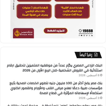
إقرأ أيضاً
البنك الزراعي المصري يكرّم عدداً من موظفيه المتميزين لتحقيق ارقام
استثنائية في القروض الشخصية خلال الربع الأول من 2026
6 أغسطس، 2026
بنك مصر يضخ أكثر من 100 مليون جنيه لتطوير الخدمات الصحية بأربع
مؤسسات طبية دعمًا لعلاج مرضى القلب والأورام والقصور الكلوي
استكمالًا لإسهاماته المؤثرة في قطاع الصحة
3 أغسطس، 2026
بنك مصر يوقع بروتوكول تعاون للمشاركة في مبادرة “حدث بياناتك في