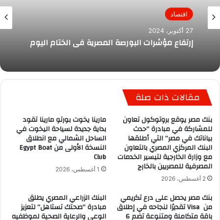
اقتصاد
27 أكتوبر، 2024
إرتفاع مؤشرات البورصة المصرية في الختام اليوم
مقالات ذات صلة
بنك مصر يوقع بروتوكول تعاون
مارينا يخوت بورتو مارينا تقود
للمشاركة في مبادرة “حدث
بداية جديدة لسياحة اليخوت في
بياناتك في مصر” التي أطلقها
الساحل الشمالي مع انطلاق
البنك المركزي المصري بالتعاون
النسخة الأولى من Egypt Boat
مع وزارة الخارجية لتيسير الخدمات
Club
المصرفية للمصريين بالخارج
1 أغسطس، 2026
2 أغسطس، 2026
بنك مصر يحصل على درع تكريمي
البنك الزراعي المصري يطلق
من Visa تقديرًا لنجاحه في إطلاق
مبادرة “صحتك تستاهل” لتعزيز
باقة متكاملة ومتنوعة تضم 6
الوعي والرعاية الصحية لموظفيه