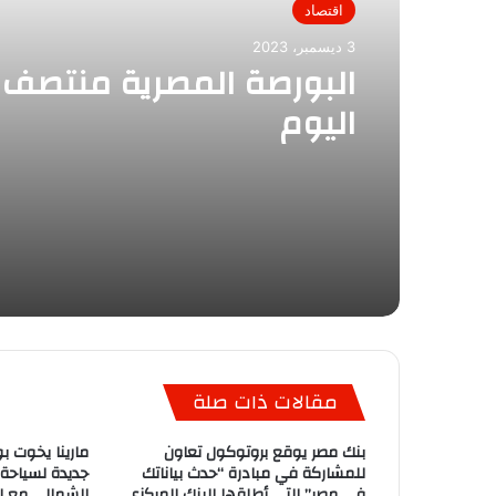
اقتصاد
3 ديسمبر، 2023
البورصة المصرية منتصف ن
اليوم
مقالات ذات صلة
بنك مصر يوقع بروتوكول تعاون
مارينا يخوت بو
للمشاركة في مبادرة “حدث بياناتك
جديدة لسياحة
في مصر” التي أطلقها البنك المركزي
الشمالي مع ان