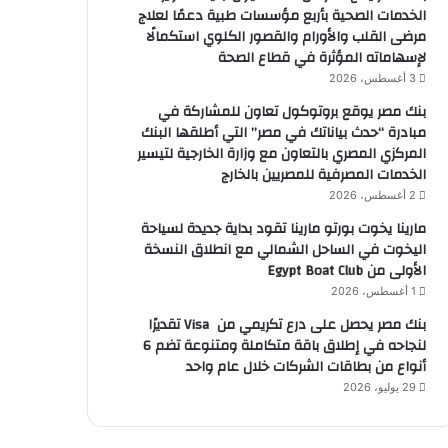
الخدمات الصحية بأربع مؤسسات طبية دعمًا لعلاج
مرضى القلب والأورام والقصور الكلوي استكمالًا
لإسهاماته المؤثرة في قطاع الصحة
3 أغسطس، 2026
بنك مصر يوقع بروتوكول تعاون للمشاركة في
مبادرة “حدث بياناتك في مصر” التي أطلقها البنك
المركزي المصري بالتعاون مع وزارة الخارجية لتيسير
الخدمات المصرفية للمصريين بالخارج
2 أغسطس، 2026
مارينا يخوت بورتو مارينا تقود بداية جديدة لسياحة
اليخوت في الساحل الشمالي مع انطلاق النسخة
الأولى من Egypt Boat Club
1 أغسطس، 2026
بنك مصر يحصل على درع تكريمي من Visa تقديرًا
لنجاحه في إطلاق باقة متكاملة ومتنوعة تضم 6
أنواع من بطاقات الشركات خلال عام واحد
29 يوليو، 2026