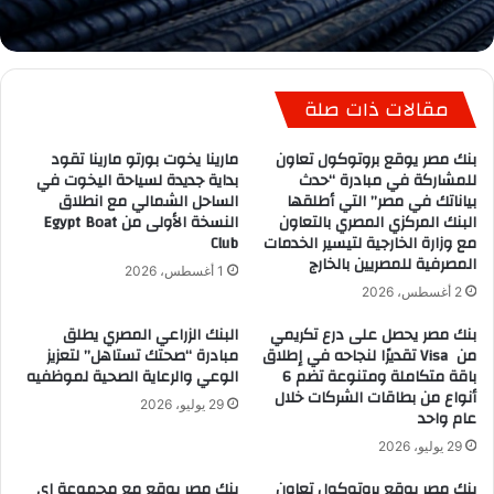
مقالات ذات صلة
بنك مصر يوقع بروتوكول تعاون
مارينا يخوت بورتو مارينا تقود
للمشاركة في مبادرة “حدث
بداية جديدة لسياحة اليخوت في
بياناتك في مصر” التي أطلقها
الساحل الشمالي مع انطلاق
البنك المركزي المصري بالتعاون
النسخة الأولى من Egypt Boat
مع وزارة الخارجية لتيسير الخدمات
Club
المصرفية للمصريين بالخارج
1 أغسطس، 2026
2 أغسطس، 2026
بنك مصر يحصل على درع تكريمي
البنك الزراعي المصري يطلق
من Visa تقديرًا لنجاحه في إطلاق
مبادرة “صحتك تستاهل” لتعزيز
باقة متكاملة ومتنوعة تضم 6
الوعي والرعاية الصحية لموظفيه
أنواع من بطاقات الشركات خلال
29 يوليو، 2026
عام واحد
29 يوليو، 2026
بنك مصر يوقع بروتوكول تعاون
بنك مصر يوقع مع مجموعة إي