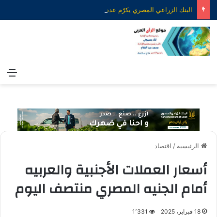
البنك الزراعي المصري يكرّم عدداً من موظفيه المتميزين لتحقيق ارقام استثنائية في القروض الشخصية خلال الربع الأول من 2026
الق
الرئيسية
/
اقتصاد
أسعار العملات الأجنبية والعربيه
أمام الجنيه المصري منتصف اليوم
18 فبراير، 2025
1٬331