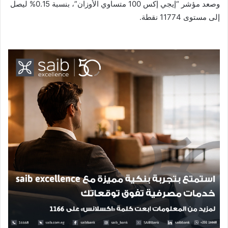
وصعد مؤشر “إيجي إكس 100 متساوي الأوزان”، بنسبة 0.15% ليصل
إلى مستوى 11774 نقطة.