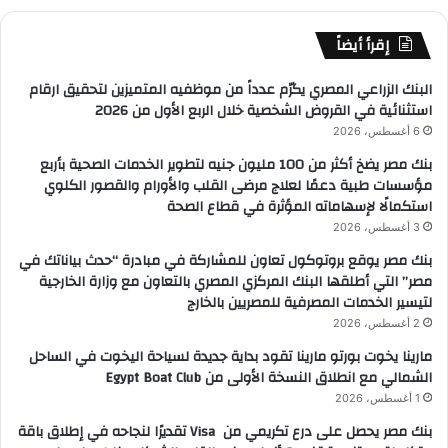
إقرأ أيضاً
البنك الزراعي المصري يكرّم عدداً من موظفيه المتميزين لتحقيق ارقام
استثنائية في القروض الشخصية خلال الربع الأول من 2026
6 أغسطس، 2026
بنك مصر يضخ أكثر من 100 مليون جنيه لتطوير الخدمات الصحية بأربع
مؤسسات طبية دعمًا لعلاج مرضى القلب والأورام والقصور الكلوي
استكمالًا لإسهاماته المؤثرة في قطاع الصحة
3 أغسطس، 2026
بنك مصر يوقع بروتوكول تعاون للمشاركة في مبادرة “حدث بياناتك في
مصر” التي أطلقها البنك المركزي المصري بالتعاون مع وزارة الخارجية
لتيسير الخدمات المصرفية للمصريين بالخارج
2 أغسطس، 2026
مارينا يخوت بورتو مارينا تقود بداية جديدة لسياحة اليخوت في الساحل
الشمالي مع انطلاق النسخة الأولى من Egypt Boat Club
1 أغسطس، 2026
بنك مصر يحصل على درع تكريمي من Visa تقديرًا لنجاحه في إطلاق باقة