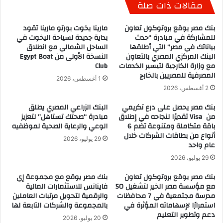
مقالات ذات صلة
بنك مصر يوقع بروتوكول تعاون
مارينا يخوت بورتو مارينا تقود
للمشاركة في مبادرة “حدث
بداية جديدة لسياحة اليخوت في
بياناتك في مصر” التي أطلقها
الساحل الشمالي مع انطلاق
البنك المركزي المصري بالتعاون
النسخة الأولى من Egypt Boat
مع وزارة الخارجية لتيسير الخدمات
Club
المصرفية للمصريين بالخارج
1 أغسطس، 2026
2 أغسطس، 2026
بنك مصر يحصل على درع تكريمي
البنك الزراعي المصري يطلق
من Visa تقديرًا لنجاحه في إطلاق
مبادرة “صحتك تستاهل” لتعزيز
باقة متكاملة ومتنوعة تضم 6
الوعي والرعاية الصحية لموظفيه
أنواع من بطاقات الشركات خلال
29 يوليو، 2026
عام واحد
29 يوليو، 2026
بنك مصر يوقع بروتوكول تعاون
بنك مصر يوقع مع مجموعة إي
مع مؤسسة مصر الخير لتشغيل 50
فاينانس للاستثمارات المالية
مدرسة مجتمعية في 7 محافظات
والرقمية لتحويل مرتبات العاملين
استمرارًا لإسهاماته المؤثرة في
بالمجموعة والشركات التابعة لها
دعم وتطوير التعليم
20 يوليو، 2026