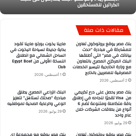
الكراتين للمستحقين
مقالات ذات صلة
بنك مصر يوقع بروتوكول تعاون
مارينا يخوت بورتو مارينا تقود
للمشاركة في مبادرة “حدث
بداية جديدة لسياحة اليخوت في
بياناتك في مصر” التي أطلقها
الساحل الشمالي مع انطلاق
البنك المركزي المصري بالتعاون
النسخة الأولى من Egypt Boat
مع وزارة الخارجية لتيسير الخدمات
Club
المصرفية للمصريين بالخارج
1 أغسطس، 2026
2 أغسطس، 2026
بنك مصر يحصل على درع تكريمي
البنك الزراعي المصري يطلق
من Visa تقديرًا لنجاحه في إطلاق
مبادرة “صحتك تستاهل” لتعزيز
باقة متكاملة ومتنوعة تضم 6
الوعي والرعاية الصحية لموظفيه
أنواع من بطاقات الشركات خلال
29 يوليو، 2026
عام واحد
29 يوليو، 2026
بنك مصر يوقع بروتوكول تعاون
بنك مصر يوقع مع مجموعة إي