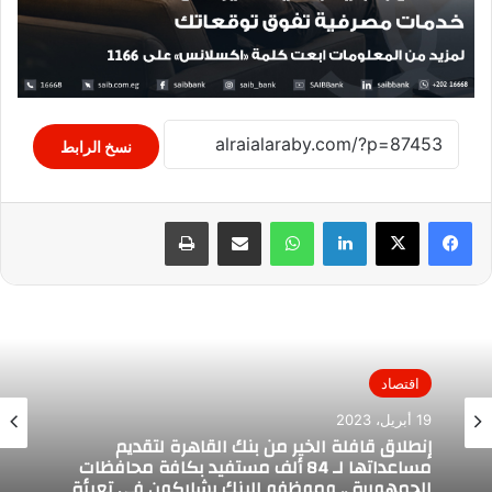
نسخ الرابط
لينكدإن
واتساب
مشاركة عبر البريد
طباعة
اقتصاد
19 أبريل، 2023
إنطلاق قافلة الخير من بنك القاهرة لتقديم
مساعداتها لـ 84 ألف مستفيد بكافة محافظات
الجمهورية .. وموظفو البنك يشاركون فى تعبئة