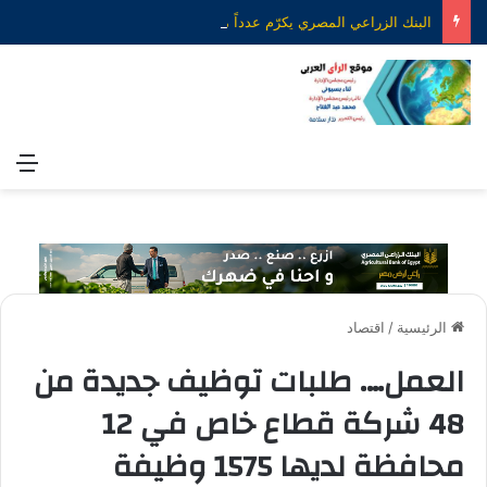
البنك الزراعي المصري يكرّم عدداً من موظفيه المتميزين لتحقيق ارقام استثنائية في القروض الشخصية خلال الربع الأول من 2026
الق
الرئيسية
/
اقتصاد
العمل…. طلبات توظيف جديدة من
48 شركة قطاع خاص في 12
محافظة لديها 1575 وظيفة