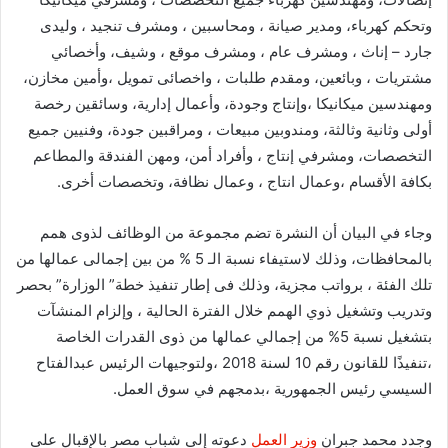
وتحكم كهرباء، ومدير صيانة ، ومحاسبين ، ومشرف تنجيد ، وليدى
جارد – إناث ، ومشرف عام ، ومشرف موقع ، وشيف، وأخصائي
مشتريات ، وبائعين، ومقدم طلبات ، واخصائى تمويل ،وأمين مخازن،
ومهندسين ميكانيكا ،وإنتاج وجودة، وأعمال إدارية، وسائقين رخصة
أولى وثانية وثالثة، ومندوبين مبيعات ، ومراقبين جودة، وفنيين جميع
التخصصات، ومشرفي إنتاج ، وأفراد أمن، ومهن الفندقة والمطاعم
بكافة الأقسام ،وعمال انتاج ، وعمال نظافة، وتخصصات أخرى.
وجاء في البيان أن النشرة تضم مجموعة من الوظائف لذوى همم
بالمحافظات، وذلك لاستيفاء نسبة الـ 5 % من بين إجمالى عمالها من
تلك الفئة ، برواتب مجزية، وذلك فى إطار تنفيذ خطة” الوزارة” بحصر
وتدريب وتشغيل ذوي الهمم خلال الفترة الحالية ، وإلزام المنشآت
بتشغيل نسبة 5% من إجمالي عمالها من ذوى القدرات الخاصة
،تنفيذًا للقانون رقم 10 لسنة 2018 ،ولتوجيهات الرئيس عبدالفتاح
السيسي رئيس الجمهورية ،بدمجهم في سوق العمل.
وجدد محمد جبران
وزير العمل
دعوته إلى شباب مصر بالإقبال على