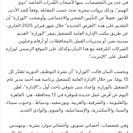
في عددِ من التخصصات، منها لأصحاب القُدرات الخاصة “ذوي
الهمم”، وذلك برواتب مجزية تحدد حسب المقابلة ،وفقاً للحد الأدنى
للأجور ،فضلاً عن التأمين الصحي والاجتماعى..وأوضحت “الوزارة” أن
التقديم على هذه “الفرص الجديدة” خلال شهر فبراير 2025 الجاري،
عن طريق مكتب الإدارة العامة للتشغيل بمقر “الوزارة” القديم
بمدينة نصر، أو مديريات العمل بالمحافظات، أو أرقام وعناوين
الشركات المُرفقة مع هذا البيان،وكذلك على الموقع الرسمي لوزارة
العمل على “الإنترنت”.
وبحسب البيان قالت “الوزارة” أن نشرة التوظيف الدورية تَصّدُر كل
15 يومًا، من خلال الإدارة العامة للتشغيل برئاسة هبه أحمد مدير عام
التشغيل بالوزارة، وإعداد منى شوقي باحث أول بـ”الإدارة”، تُعلِن
اليوم عن فُرص عمل جديدة،مُتوفرة في 12 محافظة، هي: القاهرة
،والقليوبية ، والشرقية، والغربية، وبورسعيد، ودمياط ، وجنوب سيناء،
والمنيا، والأسكندرية، والإسماعيلية، والفيوم، والوادي الجديد.
وفي تخصصات: أخصائي تسويق، وأخصائي موارد بشرية ، ومهندس
إتصالات، ومهندسين كهرباء جميع التخصصات ، ومشرفي ميكانيكا