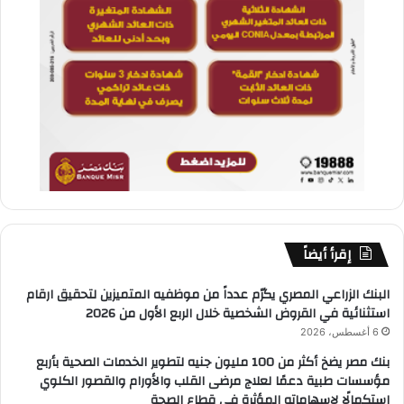
إقرأ أيضاً
البنك الزراعي المصري يكرّم عدداً من موظفيه المتميزين لتحقيق ارقام
استثنائية في القروض الشخصية خلال الربع الأول من 2026
6 أغسطس، 2026
بنك مصر يضخ أكثر من 100 مليون جنيه لتطوير الخدمات الصحية بأربع
مؤسسات طبية دعمًا لعلاج مرضى القلب والأورام والقصور الكلوي
استكمالًا لإسهاماته المؤثرة في قطاع الصحة