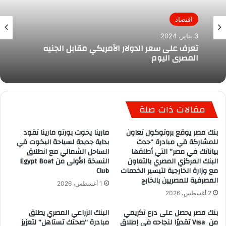
اقتصاد
3 يناير، 2024
تعرف على سعر الدولار الأمريكي مقابل الجنيه
المصري اليوم
مقالات ذات صلة
بنك مصر يوقع بروتوكول تعاون
مارينا يخوت بورتو مارينا تقود
للمشاركة في مبادرة “حدث
بداية جديدة لسياحة اليخوت في
بياناتك في مصر” التي أطلقها
الساحل الشمالي مع انطلاق
البنك المركزي المصري بالتعاون
النسخة الأولى من Egypt Boat
مع وزارة الخارجية لتيسير الخدمات
Club
المصرفية للمصريين بالخارج
1 أغسطس، 2026
2 أغسطس، 2026
بنك مصر يحصل على درع تكريمي
البنك الزراعي المصري يطلق
من Visa تقديرًا لنجاحه في إطلاق
مبادرة “صحتك تستاهل” لتعزيز