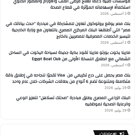
مؤسسات طبية دعمًا لعلاج مرضى القلب والأورام والقصور الكلوي
استكمالًا لإسهاماته المؤثرة في قطاع الصحة
3 أغسطس، 2026
بنك مصر يوقع بروتوكول تعاون للمشاركة في مبادرة “حدث بياناتك في
مصر” التي أطلقها البنك المركزي المصري بالتعاون مع وزارة الخارجية
لتيسير الخدمات المصرفية للمصريين بالخارج
2 أغسطس، 2026
مارينا يخوت بورتو مارينا تقود بداية جديدة لسياحة اليخوت في الساحل
الشمالي مع انطلاق النسخة الأولى من Egypt Boat Club
1 أغسطس، 2026
بنك مصر يحصل على درع تكريمي من Visa تقديرًا لنجاحه في إطلاق باقة
متكاملة ومتنوعة تضم 6 أنواع من بطاقات الشركات خلال عام واحد
29 يوليو، 2026
البنك الزراعي المصري يطلق مبادرة “صحتك تستاهل” لتعزيز الوعي
والرعاية الصحية لموظفيه
29 يوليو، 2026
الإعلانات