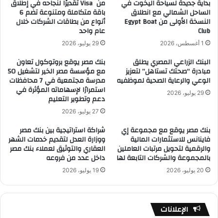
بداية جديدة لسياحة اليخوت في
من Visa تقديرًا لنجاحه في إطلاق
الساحل الشمالي مع انطلاق
باقة متكاملة ومتنوعة تضم 6
النسخة الأولى من Egypt Boat
أنواع من بطاقات الشركات خلال
Club
عام واحد
1 أغسطس، 2026
29 يوليو، 2026
البنك الزراعي المصري يطلق
بنك مصر يوقع بروتوكول تعاون
مبادرة “صحتك تستاهل” لتعزيز
مع مؤسسة مصر الخير لتشغيل 50
الوعي والرعاية الصحية لموظفيه
مدرسة مجتمعية في 7 محافظات
استمرارًا لإسهاماته المؤثرة في
29 يوليو، 2026
دعم وتطوير التعليم
27 يوليو، 2026
بنك مصر يوقع مع مجموعة إي
شراكة استراتيجية بين بنك مصر
فاينانس للاستثمارات المالية
ووزارة العدل لتقديم خدمات الشهر
والرقمية لتحويل مرتبات العاملين
العقاري والتوثيق لعملاء بنك مصر
بالمجموعة والشركات التابعة لها
داخل عدد من فروعه
20 يوليو، 2026
19 يوليو، 2026
الإعلانات