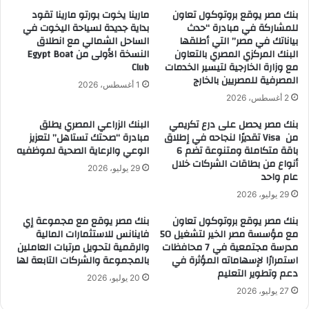
بنك مصر يوقع بروتوكول تعاون
مارينا يخوت بورتو مارينا تقود
للمشاركة في مبادرة “حدث
بداية جديدة لسياحة اليخوت في
بياناتك في مصر” التي أطلقها
الساحل الشمالي مع انطلاق
البنك المركزي المصري بالتعاون
النسخة الأولى من Egypt Boat
مع وزارة الخارجية لتيسير الخدمات
Club
المصرفية للمصريين بالخارج
1 أغسطس، 2026
2 أغسطس، 2026
بنك مصر يحصل على درع تكريمي
البنك الزراعي المصري يطلق
من Visa تقديرًا لنجاحه في إطلاق
مبادرة “صحتك تستاهل” لتعزيز
باقة متكاملة ومتنوعة تضم 6
الوعي والرعاية الصحية لموظفيه
أنواع من بطاقات الشركات خلال
29 يوليو، 2026
عام واحد
29 يوليو، 2026
بنك مصر يوقع بروتوكول تعاون
بنك مصر يوقع مع مجموعة إي
مع مؤسسة مصر الخير لتشغيل 50
فاينانس للاستثمارات المالية
مدرسة مجتمعية في 7 محافظات
والرقمية لتحويل مرتبات العاملين
استمرارًا لإسهاماته المؤثرة في
بالمجموعة والشركات التابعة لها
دعم وتطوير التعليم
20 يوليو، 2026
27 يوليو، 2026