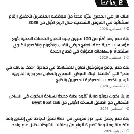
إقرأ أيضاً
البنك الزراعي المصري يكرّم عدداً من موظفيه المتميزين لتحقيق ارقام
استثنائية في القروض الشخصية خلال الربع الأول من 2026
6 أغسطس، 2026
بنك مصر يضخ أكثر من 100 مليون جنيه لتطوير الخدمات الصحية بأربع
مؤسسات طبية دعمًا لعلاج مرضى القلب والأورام والقصور الكلوي
استكمالًا لإسهاماته المؤثرة في قطاع الصحة
3 أغسطس، 2026
بنك مصر يوقع بروتوكول تعاون للمشاركة في مبادرة “حدث بياناتك في
مصر” التي أطلقها البنك المركزي المصري بالتعاون مع وزارة الخارجية
لتيسير الخدمات المصرفية للمصريين بالخارج
2 أغسطس، 2026
مارينا يخوت بورتو مارينا تقود بداية جديدة لسياحة اليخوت في الساحل
الشمالي مع انطلاق النسخة الأولى من Egypt Boat Club
1 أغسطس، 2026
بنك مصر يحصل على درع تكريمي من Visa تقديرًا لنجاحه في إطلاق باقة
متكاملة ومتنوعة تضم 6 أنواع من بطاقات الشركات خلال عام واحد
29 يوليو، 2026