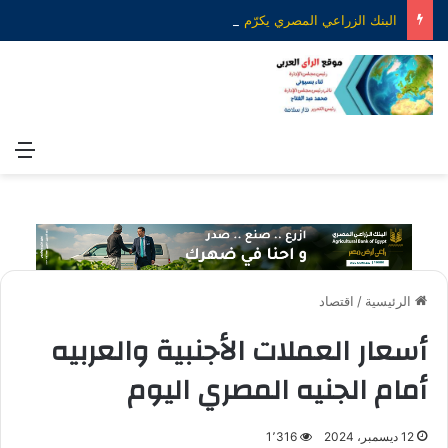
البنك الزراعي المصري يكرّم عدداً من موظفيه المتميزين لتحقيق ارقام استثنائية في القروض الشخصية خلال الربع الأول من 2026
الق
الرئيسية
/
اقتصاد
أسعار العملات الأجنبية والعربيه
أمام الجنيه المصري اليوم
12 ديسمبر، 2024
1٬316