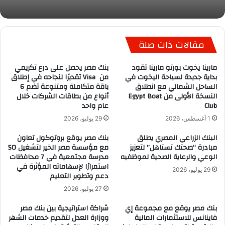
مقالات ذات صلة
مارينا يخوت بورتو مارينا تقود
بنك مصر يحصل على درع تكريمي
بداية جديدة لسياحة اليخوت في
من Visa تقديرًا لنجاحه في إطلاق
الساحل الشمالي مع انطلاق
باقة متكاملة ومتنوعة تضم 6
النسخة الأولى من Egypt Boat
أنواع من بطاقات الشركات خلال
Club
عام واحد
1 أغسطس، 2026
29 يوليو، 2026
البنك الزراعي المصري يطلق
بنك مصر يوقع بروتوكول تعاون
مبادرة “صحتك تستاهل” لتعزيز
مع مؤسسة مصر الخير لتشغيل 50
الوعي والرعاية الصحية لموظفيه
مدرسة مجتمعية في 7 محافظات
استمرارًا لإسهاماته المؤثرة في
29 يوليو، 2026
دعم وتطوير التعليم
27 يوليو، 2026
بنك مصر يوقع مع مجموعة إي
شراكة استراتيجية بين بنك مصر
فاينانس للاستثمارات المالية
ووزارة العدل لتقديم خدمات الشهر