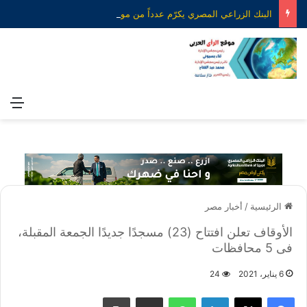
البنك الزراعي المصري يكرّم عدداً من موظفيه المتميزين لتحقيق ارقام استثنائية في القروض الشخصية خلال الربع الأول من 2026
الق
الرئيسية
/
أخبار مصر
الأوقاف تعلن افتتاح (23) مسجدًا جديدًا الجمعة المقبلة،
فى 5 محافظات
6 يناير، 2021
24
فيسبوك
X
لينكدإن
واتساب
مشاركة عبر البريد
طباعة