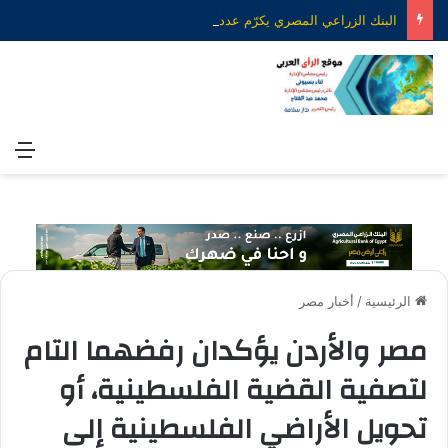
البنك الزراعي المصري يكرّم عدداً من موظفيه المتميزين لتحقيق ارقام استثنائية في القروض الشخصية خلال الربع الأول من 2026
الق
الرئيسية
/
أخبار مصر
مصر والأردن يؤكدان رفضهما التام
لتصفية القضية الفلسطينية، أو
تحويل الأراضي الفلسطينية إلى