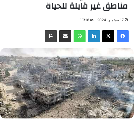
مناطق غير قابلة للحياة
17 سبتمبر، 2024
1٬318
فيسبوك
X
لينكدإن
واتساب
مشاركة عبر البريد
طباعة