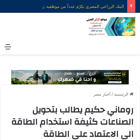
البنك الزراعي المصري يكرّم عدداً من موظفيه المتميزين لتحقيق ارقام استثنائية في القروض الشخصية خلال الربع الأول من 2026
الق
الرئيسية
/
أخبار مصر
روماني حكيم يطالب بتحويل
الصناعات كثيفة استخدام الطاقة
الى الاعتماد على الطاقة