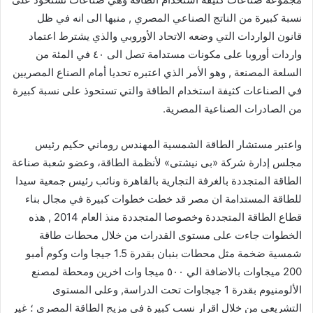
نسبة كبيرة من الناتج الصناعي المصري , منبها الى انه في ظل
قانون الواردات التي وضعه الاتحاد الأوروبي والذي يشترط اعتماد
واردات أوروبا على مكونات مستدامة تصل الى ٤٠ في المئة من
السلعة المصنعة , وهو الأمر الذي اعتبره تحديا أمام الصناع المصريين
في الصناعات كثيفة استخدام الطاقة والتي تستحوذ على نسبة كبيرة
من الصادرات الصناعية المصرية.
واعتبر مستشار الطاقة الشمسية المهندس روماني حكيم رئيس
مجلس إدارة شركة «بى نيشتى» لأنظمة الطاقة، وعضو شعبة صناعة
الطاقة المتجددة بالغرفة التجارية بالقاهرة ونائب رئيس جمعية سيدا
للطاقة المستدامة ان مصر قد خطت خطوات كبيرة في مجال بناء
قطاع الطاقة المتجددة وخصوصا المتجددة منذ العام 2014 , هذه
الخطوات جاءت على مستوى القدرات من خلال محطات طاقة
شمسية ضخمة مثل محطات بنبان بقدرة 1.5 جيجا وات وكوم أمبو
200 ميجاوات بالاضافة الي ٥٠٠ ميجا وات اخرين ومحطة لمصنع
الألومنيوم بقدرة 1 جيجاوات تحت الدراسة, وعلى المستوى
التشريعي من خلال اقرار نسب كبيرة في مزيج الطاقة المصري ؛ غير