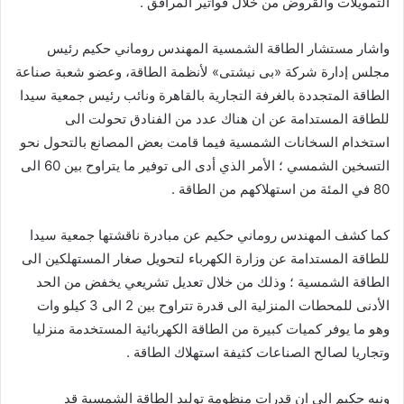
التمويلات والقروض من خلال فواتير المرافق .
واشار مستشار الطاقة الشمسية المهندس روماني حكيم رئيس
مجلس إدارة شركة «بى نيشتى» لأنظمة الطاقة، وعضو شعبة صناعة
الطاقة المتجددة بالغرفة التجارية بالقاهرة ونائب رئيس جمعية سيدا
للطاقة المستدامة عن ان هناك عدد من الفنادق تحولت الى
استخدام السخانات الشمسية فيما قامت بعض المصانع بالتحول نحو
التسخين الشمسي ؛ الأمر الذي أدى الى توفير ما يتراوح بين 60 الى
80 في المئة من استهلاكهم من الطاقة .
كما كشف المهندس روماني حكيم عن مبادرة ناقشتها جمعية سيدا
للطاقة المستدامة عن وزارة الكهرباء لتحويل صغار المستهلكين الى
الطاقة الشمسية ؛ وذلك من خلال تعديل تشريعي يخفض من الحد
الأدنى للمحطات المنزلية الى قدرة تتراوح بين 2 الى 3 كيلو وات
وهو ما يوفر كميات كبيرة من الطاقة الكهربائية المستخدمة منزليا
وتجاريا لصالح الصناعات كثيفة استهلاك الطاقة .
ونبه حكيم الى ان قدرات منظومة توليد الطاقة الشمسية قد