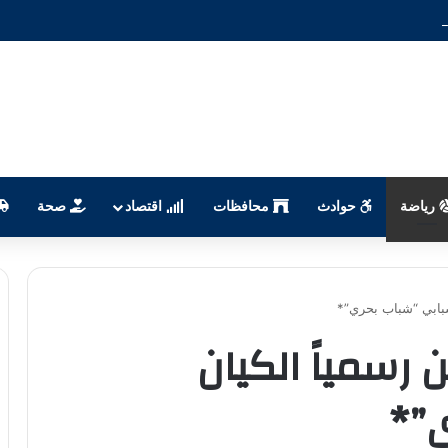
رياضة
حوادث
محافظات
اقتصاد
صحة
بابي “شباب بحري”*
سمياً الكيان
ي”*