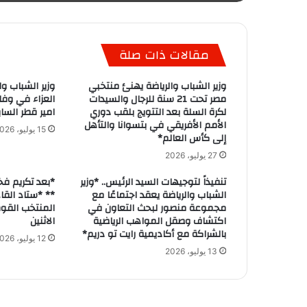
مقالات ذات صلة
وزير الشباب والرياضة يهنئ منتخبي
وزير الشباب و
مصر تحت 21 سنة للرجال والسيدات
العزاء في وفا
لكرة السلة بعد التتويج بلقب دوري
امير قطر السا
الأمم الأفريقي في بتسوانا والتأهل
15 يوليو، 2026
إلى كأس العالم*
27 يوليو، 2026
تنفيذاً لتوجيهات السيد الرئيس.. *وزير
*بعد تكريم ف
الشباب والرياضة يعقد اجتماعًا مع
** *ستاد القا
مجموعة منصور لبحث التعاون في
المنتخب القوم
اكتشاف وصقل المواهب الرياضية
الاثنين
بالشراكة مع أكاديمية رايت تو دريم*
12 يوليو، 2026
13 يوليو، 2026