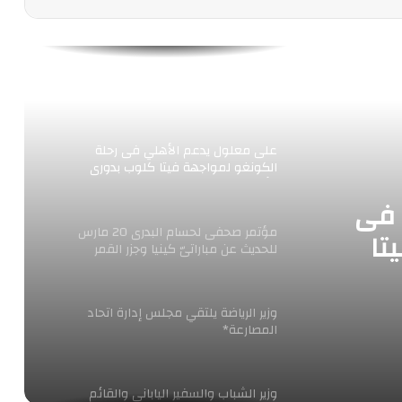
الثاني على التوالي ،والشباب والرياضة
ذهبية الألعاب الإلكترونية وذهبية تنس
الطاولة رجال
نائب سفير مصر في الجزائر: لقاء الزمالك
والمولودية بدون جماهير وفي طقس بارد
على معلول يدعم الأهلي فى رحلة
الكونغو لمواجهة فيتا كلوب بدورى
الأبطال
 فى
مؤتمر صحفى لحسام البدرى 20 مارس
تا
للحديث عن مباراتىّ كينيا وجزر القمر
وزير الرياضة يلتقي مجلس إدارة اتحاد
المصارعة*
وزير الشباب والسفير الياباني والقائم