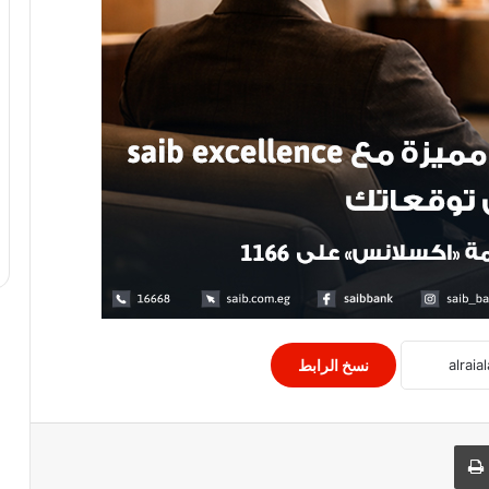
جماهير الأهلى تؤازر اللاعبين فى السودان
قبل مباراة الهلال في دوري الابطال
مصر تفوز على غنيا بيساو بهدف لمحمد
صلاح
منتخب قطر يتأهل إلى نصف نهائي كأس
العرب بخماسية ضد الإمارات..
نسخ الرابط
المقاولون يفوز على انبى فى الدورى العام
 البريد
طباعة
وزارة النقل تحصد ذهبية كرة القدم للعام