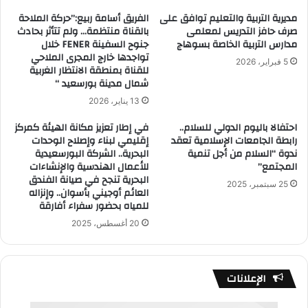
مديرية التربية والتعليم توافق على
الفريق أسامة ربيع:”حركة الملاحة
صرف حافز التدريس لمعلمى
بالقناة منتظمة… ولم تتأثر بحادث
مدارس التربية الخاصة بسوهاج
جنوح السفينة FENER خلال
تواجدها خارج المجرى الملاحي
5 فبراير، 2026
للقناة بمنطقة الانتظار الغربية
شمال مدينة بورسعيد “
13 يناير، 2026
احتفالا باليوم الدولي للسلام..
في إطار تعزيز مكانة الهيئة كمركز
رابطة الجامعات الإسلامية تعقد
إقليمي لبناء وإصلاح الوحدات
ندوة “السلام من أجل تنمية
البحرية.. الشركة البورسعيدية
المجتمع”
للأعمال الهندسية والإنشاءات
البحرية تنجح في صيانة الفندق
25 سبتمبر، 2025
العائم أوجيني بأسوان.. وإنزاله
للمياه بحضور سفراء أفارقة
20 أغسطس، 2025
الإعلانات