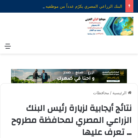
البنك الزراعي المصري يكرّم عدداً من موظفيه المتميزين لتحقيق ارقام استثنائية في القروض الشخصية خلال الربع الأول من 2026
الق
الرئيسية
/
محافظات
نتائج أيجابية لزيارة رئيس البنك
الزراعي المصري لمحافظة مطروح
… تعرف عليها