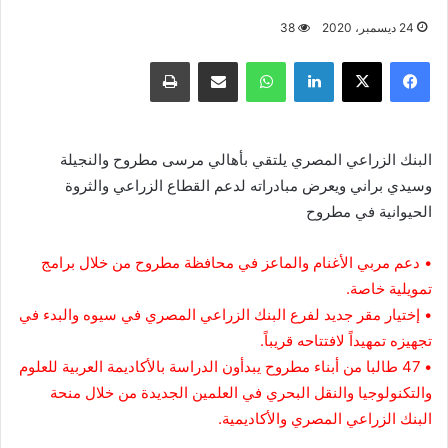
24 ديسمبر، 2020
38
فيسبوك
X
لينكدإن
واتساب
مشاركة عبر البريد
طباعة
البنك الزراعي المصري يلتقي بأهالي مرسى مطروح والنجيلة
وسيدي براني ويعرض مبادراته لدعم القطاع الزراعي والثروة
الحيوانية في مطروح
• دعم مربي الأغنام والماعز في محافظة مطروح من خلال برامج
تمويلية خاصة.
• إختيار مقر جديد لفرع البنك الزراعي المصري في سيوه والبدء في
تجهيزه تمهيداً لافتتاحه قريباً.
• 47 طالبا من أبناء مطروح يبدأون الدراسة بالأكاديمة العربية للعلوم
والتكنولوجيا والنقل البحري في العلمين الجديدة من خلال منحة
البنك الزراعي المصري والأكاديمية.