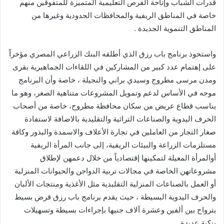
قدرات الشباب وإتاحة الفرص التعليمية المتميزة للمتفوقين منهم
خاصة في المناطق الريفية والمحافظات الحدودية وغيرها من
المناطق التنموية الجديدة .
واستحوذ برنامج باب رزق الذي أطلقه البنك الزراعي المصري مؤخراً
على إهتمام عدد كبير من المشاركين في اللقاءات الجماهيرية بقرى
ومدن مرسى مطروح وسيدي براني والنجيلة ، خاصة وأن البرنامج
موجه في الأساس لدعم وتمويل المشروعات متناهية الصغر، وهو ما
يناسب قطاع عريض من سكان محافظة مطروح، خاصة من أصحاب
الحرف اليدوية والصناعات التراثية والتقليدية بالاضافة لاستفادة
صغار التجار من العاملين في تجارة الأعلاف والاسمدة والبذور وكافة
مستلزمات الزراعة والبيئات الريفية، إلى جانب المرأة الريفية
أوالمرأة المعيلة لتمكينها إقتصادياً من خلال دعمهن لإطلاق
مشروعاتهن الخاصة في مجالات تربية الدواجن والحيوانات المنزلية
أو العمل بالصناعات المنزلية التقليدية مثل الأغذية ومنتجات الألبان
والحرف اليدوية البسيطة ، حيث يقدم برنامج باب رزق قرض بسيط
يترواح بين ألفين وعشرة آلاف جنيها بإجراءات بسيطة وتسهيلات
بنكية عديدة.