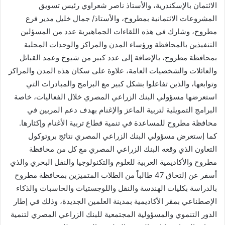
الائتمان بالإسكندرية، والأستاذ ناصر شعراوي رئيس تسويق
المشروعات الائتمانية بمطروح، والأستاذ/ جمال خليل مدير فرع
مطروح، وشارك في هذه اللقاءات الجماهيرية عدد من المسؤلين
التنفيذين بالمحافظة ورؤساء المدن والمراكز والوحدات المحلية
بمحافظة مطروح، بالإضافة إلى عدد كبير من شيوخ وعمد القبائل
والعائلات والشخصيات العامة، علاوة على سكان هذه المدن والمراكز
وتوابعها، والذين تفاعلوا بشكل كبير مع البرامج والمبادرات التي
استعرضها مسؤولي البنك الزراعي المصري خلال الفعاليات، خاصة
البرامج التمويلية لتربية الماعز والإغنام بهدف دعم المربين في
محافظة مطروح للمساعدة في تنمية قطاع تربية الأغنام وإكثارها.
كما إستعرض مسؤولي البنك الزراعي المصري نتائج بروتوكول
التعاون الذي وقعه البنك الزراعي المصري مع كل من محافظة
مطروح والأكاديمية العربية للعلوم والتكنولوجيا والنقل البحري والذي
أسفر عن إلتحاق 47 طالباً من الطلاب المتميزين بمحافظة مطروح
بالدراسة بكليات الهندسة والنقل واللوجستيات والحاسبات والذكاء
الإصطناعي بمقر الأكاديمية بمدينة العلمين الجديدة، وذلك في إطار
الدور التنموي والمسؤولية المجتمعية للبنك الزراعي المصري لتنمية