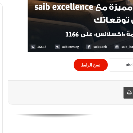
الدولية”
اسعار اللحوم الحمراء اليوم في مصر
الأزمة الاقتصادية في لبنان ترفع سعر الخبز
المدعوم للمرة الثالثة خلال أشهر
نسخ الرابط
الكهرباء: لم نصدر بيانات عن مد فترة تلقى
طلبات تركيب العدادات الكودية
 البريد
طباعة
إستقرار سعر صرف الدرهم الاماراتي مقابل
الجنيه المصري اليوم
سعر صرف الدولار الأمريكي مقابل الجنيه
المصري اليوم