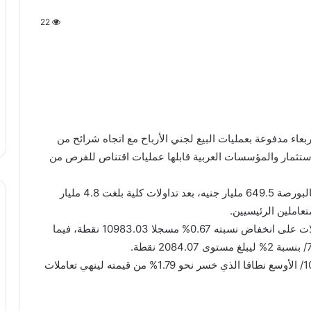
22
عاء مدفوعة بعمليات البيع لجني الأرباح مع اتجاه شرائح من
ستثمار والمؤسسات العربية قابلها عمليات اقتناص للفرص من
وسجل رأس المال السوقي لأسهم الشركات المقيدة بالبورصة 649.5 مليار جنيه، بعد تداولات كلية بلغت 4.8 مليار
وأغلق مؤشر البورصة الرئيسي/إيجي إكس 30/ التعاملات على انخفاض نسبته 0.67% مسجلا 10983.03 نقطة، فيما
وامتدت عمليات جني الأرباح إلى مؤشر /إيجي إكس 100/ الأوسع نطاقا الذي خسر نحو 1.79% من قيمته لينهي تعاملات