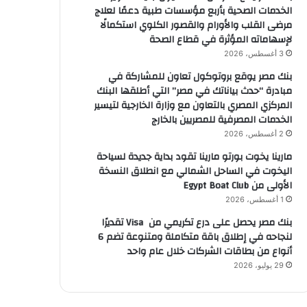
الخدمات الصحية بأربع مؤسسات طبية دعمًا لعلاج
مرضى القلب والأورام والقصور الكلوي استكمالًا
لإسهاماته المؤثرة في قطاع الصحة
3 أغسطس، 2026
بنك مصر يوقع بروتوكول تعاون للمشاركة في
مبادرة “حدث بياناتك في مصر” التي أطلقها البنك
المركزي المصري بالتعاون مع وزارة الخارجية لتيسير
الخدمات المصرفية للمصريين بالخارج
2 أغسطس، 2026
مارينا يخوت بورتو مارينا تقود بداية جديدة لسياحة
اليخوت في الساحل الشمالي مع انطلاق النسخة
الأولى من Egypt Boat Club
1 أغسطس، 2026
بنك مصر يحصل على درع تكريمي من Visa تقديرًا
لنجاحه في إطلاق باقة متكاملة ومتنوعة تضم 6
أنواع من بطاقات الشركات خلال عام واحد
29 يوليو، 2026