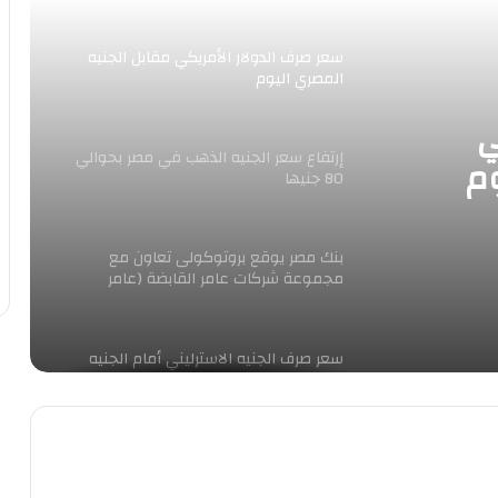
سعر صرف الدولار الأمريكي مقابل الجنيه
المصري اليوم
ي
إرتفاع سعر الجنيه الذهب في مصر بحوالي
وم
80 جنيها
بنك مصر يوقع بروتوكولى تعاون مع
مجموعة شركات عامر القابضة (عامر
جروب) وشركة قسطلي هومز للاستثمار
العقاري
سعر صرف الجنيه الاسترليني أمام الجنيه
المصري اليوم
غادة والى تناقش توسيع شراكة مكتب
مكافحة المخدرات مع مدير “العمل