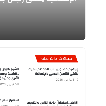
الأزهر الأسبق لتقديم الته
مقالات ذات صلة
إبراهيم مدكور يكتب: المقطم… حيث
الشيخ هارون زي
يلتقي التأمين الصحي بالإنسانية
…الكعبة وسط الأر
الْقُرَىٰ وَمَنْ حَوْ
31 مارس، 2026
5 فبراير، 2026
استقرار سعر ص
الازهر….استغلالُ حاجة الناس والظروف