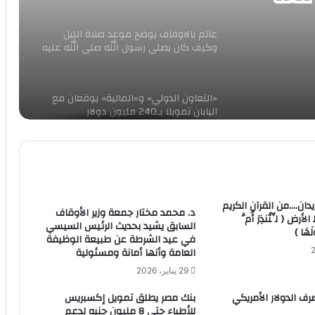
نئة
عالم بالاوقاف يوضح موعد صلاة الليل
وكيف كان يصلى رسول اللّه صلى اللّه عليه
وسلم
«التعاون الدولي» و«المالية» يوقعان مع
اليابان تمويلا بـ240 مليون دولار
سعر الدينار الكويتى اليوم الأحد
دان….من القرآن الكريم
إصابة إمام عاشور بفيروس كورونا
د. محمد مختار جمعة وزير الأوقاف
ض ( لِّتُنذِرَ أُمَّ
السابق يشيد بحديث الرئيس السيسي
لَهَا )
في عيد الشرطة عن طبيعة الوظيفة
العامة وأنها أمانة ومسئولية
وزير الرياضة يشهد توقيع بروتوكول تعاون
29 يناير، 2026
مع اتحادية الكونفدراليات الرياضية الإفريقية
«الأوكسا»
رف الدولار الأمريكي
بنك مصر يطلق تمويل إكسبريس
للأطباء حتى 8 مليون جنيه لدعم