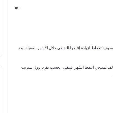
18
ودية تخطط لزيادة إنتاجها النفطي خلال الأشهر المقبلة، بعد
سعر الدينار الكويتى اليوم الأحد
الف لمنتجي النفط الشهر المقبل، بحسب تقرير وول ستريت
إصابة إمام عاشور بفيروس كورونا
وزير الرياضة يشهد توقيع بروتوكول تعاون
مع اتحادية الكونفدراليات الرياضية الإفريقية
«الأوكسا»