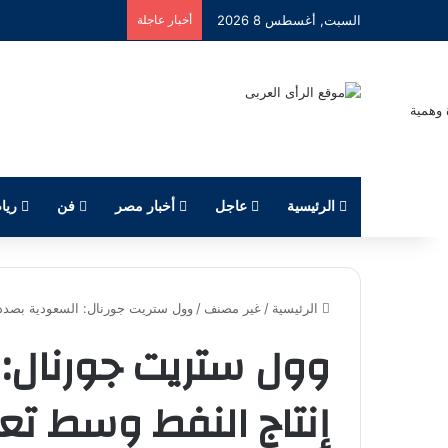
السبت, أغسطس 8 2026
أخبار عاجلة
الرئيسية
عاجل
أخبار مصر
فن
ريا
الرئيسية
/
غير مصنف
/
وول ستريت جورنال: السعودية بصدد 
وول ستريت جورنال: 
إنتاج النفط وسط تع