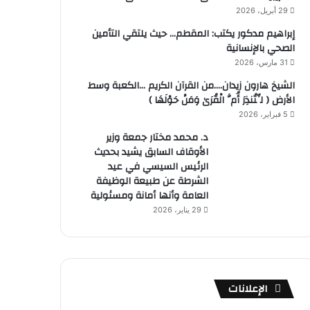
29 أبريل، 2026
إبراهيم مدكور يكتب: المقطم… حيث يلتقي التأمين
الصحي بالإنسانية
31 مارس، 2026
الشيخ هارون زيدان….من القرآن الكريم …الكعبة وسط
الأرض ( لِّتُنذِرَ أُمَّ الْقُرَىٰ وَمَنْ حَوْلَهَا )
5 فبراير، 2026
د. محمد مختار جمعة وزير
الأوقاف السابق يشيد بحديث
الرئيس السيسي في عيد
الشرطة عن طبيعة الوظيفة
العامة وأنها أمانة ومسئولية
29 يناير، 2026
الإعلانات