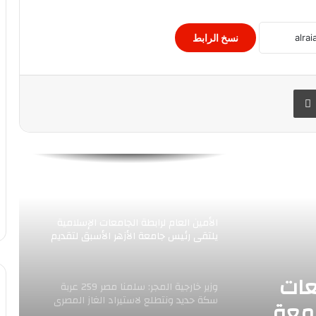
إعلان الفائزين بجائزة الملك فيصل 2021..
نسخ الرابط
وحجب “الدراسات الإسلامية”
 البريد
طباعة
التنمية المحلية تعلن غلق وتشميع مخازن
وورش مخالفة بجسر السويس.
قرار لمجلس الأمن يدعو إلى المشاركة
المتساوية والهادفة للمرأة في أفغانستان
الأمين العام لرابطة الجامعات الإسلامية
يلتقى رئيس جامعة الأزهر الأسبق لتقديم
التهنئة
عات
وزير خارجية المجر: سلمنا مصر 259 عربة
سكة حديد ونتطلع لاستيراد الغاز المصرى
امعة