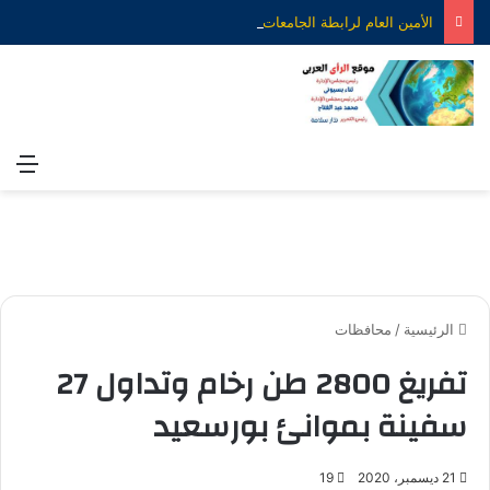
الأمين العام لرابطة الجامعات الإسلامية يهنئ الدكتور محمود صديق بتكليفه قائمًا بعمل رئيس جامعة الأزهر
الق
الرئيسية
/
محافظات
تفريغ 2800 طن رخام وتداول 27
سفينة بموانئ بورسعيد
21 ديسمبر، 2020
19