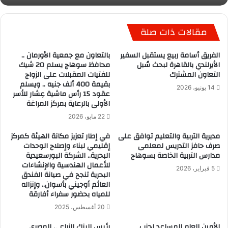
مقالات ذات صلة
الفريق أسامة ربيع يستقبل السفير
بالتعاون مع جمعية الأورمان ..
الأيرلندي بالقاهرة لبحث سُبل
محافظ سوهاج يسلم 20 شيك
التعاون المشترك
للفتيات المقبلات على الزواج
بقيمة 400 ألف جنيه .. ويسلم
14 يونيو، 2026
عقود 15 رأس ماشية عِشار للأسر
الأولى بالرعاية بمركز المراغة
22 مايو، 2026
مديرية التربية والتعليم توافق على
في إطار تعزيز مكانة الهيئة كمركز
صرف حافز التدريس لمعلمى
إقليمي لبناء وإصلاح الوحدات
مدارس التربية الخاصة بسوهاج
البحرية.. الشركة البورسعيدية
للأعمال الهندسية والإنشاءات
5 فبراير، 2026
البحرية تنجح في صيانة الفندق
العائم أوجيني بأسوان.. وإنزاله
للمياه بحضور سفراء أفارقة
20 أغسطس، 2025
الأمين العام المساعد لحزب
رئيس البنك الزراعي المصري