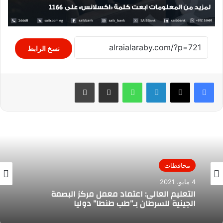
نسخ الرابط
لينكدإن
واتساب
مشاركة عبر البريد
طباعة
محافظات
4 مايو، 2021
التعليم العالى: اعتماد معمل مركز البصمة
الجينية للسرطان بـ”طب طنطا” دوليا