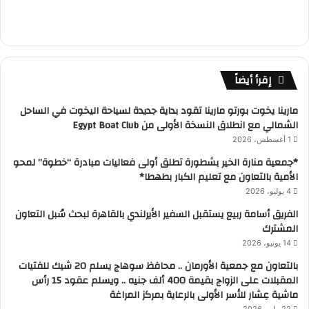
إقرأ أيضاً
مارينا يخوت بورتو مارينا تقود بداية جديدة لسياحة اليخوت في الساحل
الشمالي مع انطلاق النسخة الأولى من Egypt Boat Club
1 أغسطس، 2026
*جمعية منارة الخير بشطورة تطلق أولى فعاليات مبادرة “خطوة” لمحو
الأمية بالتعاون مع تعليم الكبار بطهطا*
4 يوليو، 2026
الفريق أسامة ربيع يستقبل السفير الأيرلندي بالقاهرة لبحث سُبل التعاون
المشترك
14 يونيو، 2026
بالتعاون مع جمعية الأورمان .. محافظ سوهاج يسلم 20 شيك للفتيات
المقبلات على الزواج بقيمة 400 ألف جنيه .. ويسلم عقود 15 رأس
ماشية عِشار للأسر الأولى بالرعاية بمركز المراغة