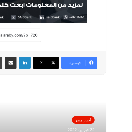
لينكدإن
مشاركة عبر
فيسبوك
X
أقرأ التالي
أخبار مصر
22 فبراير، 2022