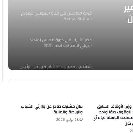
ير
فرحة العاملين فى قناة السويس بتعويم
ن
السفينة الجانحة.
مصر تشارك في دورة مجلس الاتحاد
الدولي للاتصالات لعام 2021
مصطفى مدبولى: اهتمام كبير من الرئيس
السيسي بالنهوض بصناعة الغزل والنسيج
وزير الخارجية يصل مسقط للمشاركة فى
اجتماعات اللجنة المشتركة مع سلطنة
عمان
وزير الأوقاف السابق
بيان مشترك صادر عن وزارتَي الشباب
الوقوف صفا واحدا
والرياضة والمالية
مسلحة الباسلة تجاه أي
الرئيس السيسي يتابع المشروع القومي
28 يوليو، 2026
 كان
لتصنيع وتجميع مشتقات البلازما وجهود
خفض حوادث الطرق