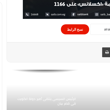
خفض حوادث الطرق
الأرصاد تناشد المواطنين عدم التعرض
المباشر للشمس وارتداء غطاء الرأس
نسخ الرابط
هزة أرضية قرب رفح
 البريد
طباعة
الرئيس السيسى، ثورة 23 يوليو المجيدة،
مثلت تتويجًا لنضال طويل، قاده الشعب
المصرى
لراغبي العمل.. .ثلاثة آلاف فرصة فى
انتظاركم
الرئيس السيسى يلتقى أمير دولة الكويت
فى قصر بيان