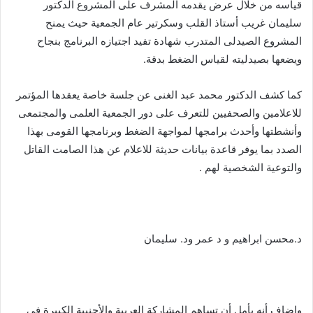
قياسه من خلال عرض يقدمه المشرف على المشروع الدكتور
سليمان غريب أستاذ القلب وسكرتير عام الجمعية حيث يمنح
المشروع الصيدلى المتدرب شهادة تفيد اجتيازه البرنامج بنجاح
ويضعها بصيدليته لقياس الضغط بدقة.
كما كشف الدكتور محمد عبد الغنى عن جلسة خاصة يعقدها المؤتمر
للاعلامين والصحفيين للتعرف على دور الجمعية العلمى والمجتمعى
وأنشطتها وأحدث برامجها لمواجهة الضغط وبرنامجها القومى بهذا
الصدد بما يوفر قاعدة بيانات حديثة للاعلام عن هذا الصامت القاتل
والتوعية الشخصية لهم .
د.محسن ابراهيم و د عمر ود. سليمان
واضاف أنه يأمل أن تساهم المشاركة العربية والأجنبية الكبيرة فى