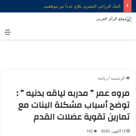
البنك الزراعي المصري يكرّم عدداً من موظفيه المتميزين لتحقيق ارقام استثنائية في القروض الشخصية خلال الربع الأول من 2026
الق
الرئيسية
/
رياضة
مروه عمر ” مدربه لياقه بدنيه ” :
توضح أسباب مشكلة البنات مع
تمارين تقوية عضلات القدم
12 أكتوبر، 2020
152