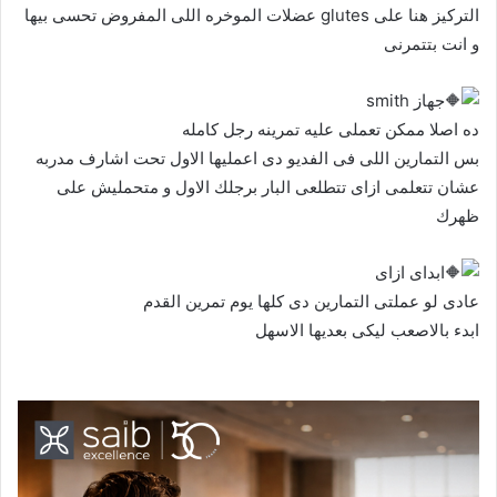
التركيز هنا على glutes عضلات الموخره اللى المفروض تحسى بيها
و انت بتتمرنى
جهاز smith
ده اصلا ممكن تعملى عليه تمرينه رجل كامله
بس التمارين اللى فى الفديو دى اعمليها الاول تحت اشارف مدربه
عشان تتعلمى ازاى تتطلعى البار برجلك الاول و متحمليش على
ظهرك
ابداى ازاى
عادى لو عملتى التمارين دى كلها يوم تمرين القدم
ابدء بالاصعب ليكى بعديها الاسهل