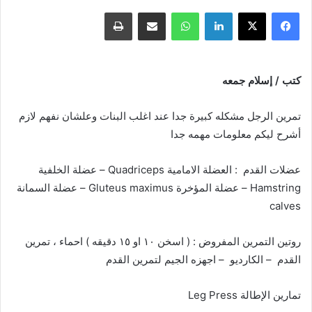
فيسبوك
X
لينكدإن
واتساب
مشاركة عبر البريد
طباعة
كتب / إسلام جمعه
تمرين الرجل مشكله كبيرة جدا عند اغلب البنات وعلشان نفهم لازم
أشرح ليكم معلومات مهمه جدا
عضلات القدم : العضلة الامامية Quadriceps – عضلة الخلفية
Hamstring – عضلة المؤخرة Gluteus maximus – عضلة السمانة
calves
روتين التمرين المفروض : ( اسخن ١٠ او ١٥ دقيقه ) احماء ، تمرين
القدم – الكارديو – اجهزه الجيم لتمرين القدم
تمارين الإطالة Leg Press