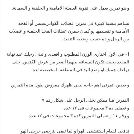
و هو تمرين يعمل على تقوية العضلة الامامية و الخلفية و السمانة.
تساهم بنسبة كبيرة في تمرين عضلات الكوادريسبس أو الفخذ
الأمامية و تقسيمها ,و كمان بيمرن عضلات الفخذ الخلفية و عضلات
بين الرجل و ده حسب وضعية التنفيذ .
1- في الاول اختارى الوزن المطلوب و اقعدى و ثبتى رجلك عند نهاية
المقعد بحيث تكون المسافة بينهما أصغر من عرض الكتفين, خلى
دراعك جمبك او وضع اليد في المنطقة المخصصة لده
و بعدين اتمرنى اهم حاجه يبقى ظهرك مفروض طول مده التمرين
التمرين هنا ممكن تخلى الرجل على شكل رقم ٧
و تعملى ده ٣ مجموعات فى ١٢ عده
و رقم ١١ و تعملى التمرين كده ٣ مجموعات فى ١٢ عده
تدفعى لقدام استنشقى الهوا و لما تبقى بترجعى خرجى الهوا