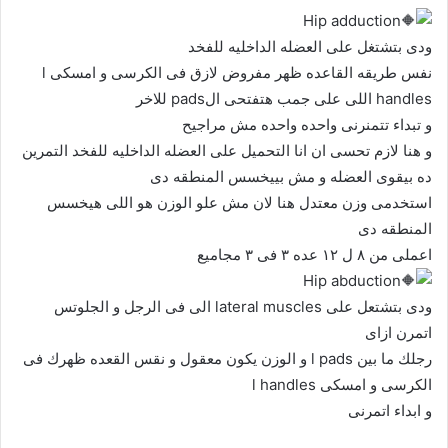
Hip adduction
ودى بتشتغل على العضله الداخليه للفخد
نفس طريقه القاعده ظهر مفروض لازق فى الكرسى و امسكى l
handles اللى على جمب هتفتحى الpads للاخر
و تبداء تتمنرنى واحده واحده مش مراجيح
و هنا لازم تحسى ان انا التحميل على العضله الداخليه للفخد التمرين
ده بيقوى العضله و مش بييخسس المنطقه دى
استخدمى وزن معتدل هنا لان مش علو الوزن هو اللى هيخسس
المنطقه دى
اعملى من ٨ ل ١٢ عده ٣ فى ٣ مجاميع
Hip abduction
ودى بتشتعل على lateral muscles الى فى الرجل و الجلوتس
اتمرن ازاى
رجلك ما بين l pads و الوزن يكون معقول و نقس القعده ظهرك فى
الكرسى و امسكى l handles
و ابداء اتمرنى