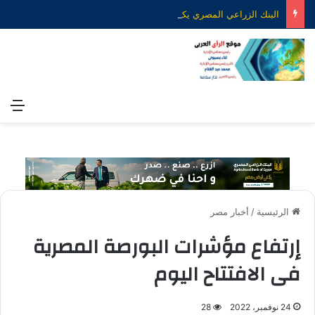
البنك الزراعي المصري يكرّم عدداً من موظفيه المتميزين لتحقيق ارقام استثنائية في القروض الشخصية خلال الربع الأول من 2026
الق
الرئيسية
/
أخبار مصر
إرتفاع مؤشرات البورصة المصرية
فى الافتتاح اليوم
24 نوفمبر، 2022
28