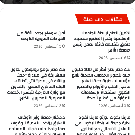
مقالات ذات صلة
الأمين العام لرابطة الجامعات
أمن سوهاج يجدد الثقة فى
الإسلامية يهنئ الدكتور محمود
القيادات المرورية الناجحة
صديق بتكليفه قائمًا بعمل رئيس
5 أغسطس، 2026
جامعة الأزهر
6 أغسطس، 2026
بنك مصر يضخ أكثر من 100 مليون
بنك مصر يوقع بروتوكول تعاون
جنيه لتطوير الخدمات الصحية بأربع
للمشاركة في مبادرة “حدث
مؤسسات طبية دعمًا لعلاج
بياناتك في مصر” التي أطلقها
مرضى القلب والأورام والقصور
البنك المركزي المصري بالتعاون
الكلوي استكمالًا لإسهاماته
مع وزارة الخارجية لتيسير الخدمات
المؤثرة في قطاع الصحة
المصرفية للمصريين بالخارج
3 أغسطس، 2026
2 أغسطس، 2026
مارينا يخوت بورتو مارينا تقود
د.مختار جمعة وزير الأوقاف
بداية جديدة لسياحة اليخوت في
السابق يؤكد باهمية الوقوف
الساحل الشمالي مع انطلاق
صفا واحدا خلف قواتنا المسلحة
النسخة الأولى من Egypt Boat
الباسلة تجاه أي معتد كائنا من