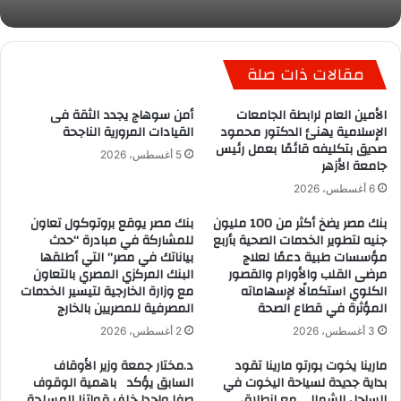
مقالات ذات صلة
الأمين العام لرابطة الجامعات
أمن سوهاج يجدد الثقة فى
الإسلامية يهنئ الدكتور محمود
القيادات المرورية الناجحة
صديق بتكليفه قائمًا بعمل رئيس
5 أغسطس، 2026
جامعة الأزهر
6 أغسطس، 2026
بنك مصر يضخ أكثر من 100 مليون
بنك مصر يوقع بروتوكول تعاون
جنيه لتطوير الخدمات الصحية بأربع
للمشاركة في مبادرة “حدث
مؤسسات طبية دعمًا لعلاج
بياناتك في مصر” التي أطلقها
مرضى القلب والأورام والقصور
البنك المركزي المصري بالتعاون
الكلوي استكمالًا لإسهاماته
مع وزارة الخارجية لتيسير الخدمات
المؤثرة في قطاع الصحة
المصرفية للمصريين بالخارج
3 أغسطس، 2026
2 أغسطس، 2026
مارينا يخوت بورتو مارينا تقود
د.مختار جمعة وزير الأوقاف
بداية جديدة لسياحة اليخوت في
السابق يؤكد باهمية الوقوف
الساحل الشمالي مع انطلاق
صفا واحدا خلف قواتنا المسلحة