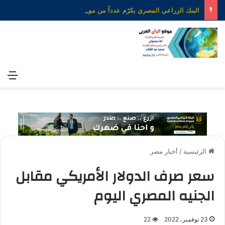
البنك الزراعي المصري يكرّم عدداً من موظفيه المتميزين لتحقيق ارقام استثنائية في القروض الشخصية خلال الربع الأول من 2026
الق
الرئيسية
/
أخبار مصر
سعر صرف الدولار الأمريكي مقابل
الجنيه المصري اليوم
23 نوفمبر، 2022
22