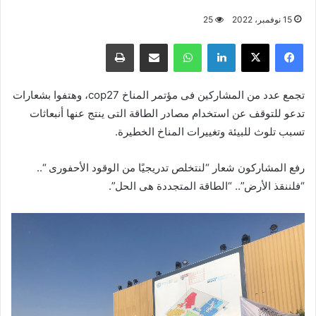
15 نوفمبر، 2022
25
فيسبوك
X
لينكدإن
واتساب
مشاركة عبر البريد
طباعة
تجمع عدد من المشاركين فى مؤتمر المناخ
cop27
، وهتفوا بشعارات
تدعو للتوقف عن استخدام مصادر الطاقة التى ينتج عنها أنبعاثات
تسبب تلوث للبيئة وتغييرات المناخ الخطيرة.
رفع المشاركون شعار “لنتخلص تدريجيًا من الوقود الأحفورى “..
“فلننقذ الأرض”.. “الطاقة المتجددة هى الحل”.