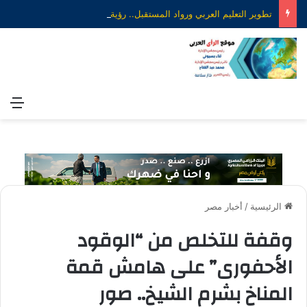
تطوير التعليم العربي ورواد المستقبل.. رؤية جديدة لصناعة التعليم الذكي
الق
الرئيسية
/
أخبار مصر
وقفة للتخلص من “الوقود
الأحفورى” على هامش قمة
المناخ بشرم الشيخ.. صور