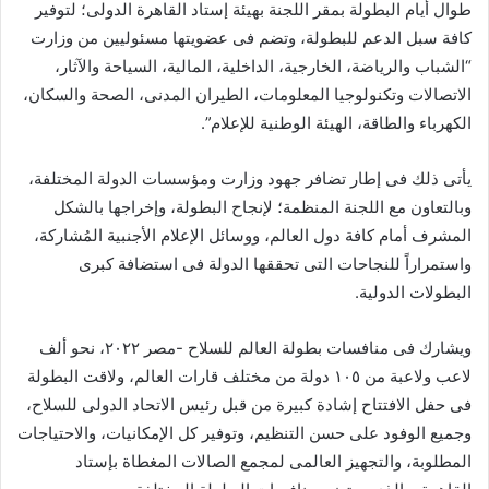
طوال أيام البطولة بمقر اللجنة بهيئة إستاد القاهرة الدولى؛ لتوفير
كافة سبل الدعم للبطولة، وتضم فى عضويتها مسئوليين من وزارت
“الشباب والرياضة، الخارجية، الداخلية، المالية، السياحة والآثار،
الاتصالات وتكنولوجيا المعلومات، الطيران المدنى، الصحة والسكان،
الكهرباء والطاقة، الهيئة الوطنية للإعلام”.
يأتى ذلك فى إطار تضافر جهود وزارت ومؤسسات الدولة المختلفة،
وبالتعاون مع اللجنة المنظمة؛ لإنجاح البطولة، وإخراجها بالشكل
المشرف أمام كافة دول العالم، ووسائل الإعلام الأجنبية المُشاركة،
واستمراراً للنجاحات التى تحققها الدولة فى استضافة كبرى
البطولات الدولية.
ويشارك فى منافسات بطولة العالم للسلاح -مصر ٢٠٢٢، نحو ألف
لاعب ولاعبة من ١٠٥ دولة من مختلف قارات العالم، ولاقت البطولة
فى حفل الافتتاح إشادة كبيرة من قبل رئيس الاتحاد الدولى للسلاح،
وجميع الوفود على حسن التنظيم، وتوفير كل الإمكانيات، والاحتياجات
المطلوبة، والتجهيز العالمى لمجمع الصالات المغطاة بإستاد