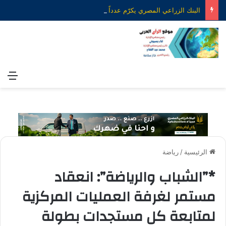
البنك الزراعي المصري يكرّم عدداً من موظفيه المتميزين لتحقيق ارقام استثنائية في القروض الشخصية خلال الربع الأول من 2026
الق
الرئيسية
/
رياضة
*”الشباب والرياضة”: انعقاد
مستمر لغرفة العمليات المركزية
لمتابعة كل مستجدات بطولة