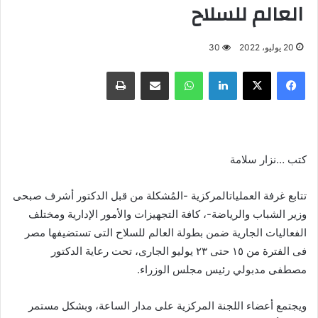
العالم للسلاح
20 يوليو، 2022
30
فيسبوك
X
لينكدإن
واتساب
مشاركة عبر البريد
طباعة
كتب …نزار سلامة
تتابع غرفة العملياتالمركزية -المُشكلة من قبل الدكتور أشرف صبحى
وزير الشباب والرياضة-، كافة التجهيزات والأمور الإدارية ومختلف
الفعاليات الجارية ضمن بطولة العالم للسلاح التى تستضيفها مصر
فى الفترة من ١٥ حتى ٢٣ يوليو الجارى، تحت رعاية الدكتور
مصطفى مدبولي رئيس مجلس الوزراء.
ويجتمع أعضاء اللجنة المركزية على مدار الساعة، وبشكل مستمر