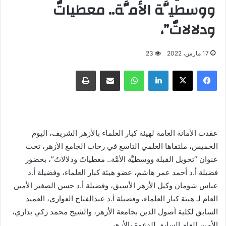
ووسطيَّة الأمَّة.. معطياتٌ
ودلالاتٌ”،
17 مارس، 2022
23
فيسبوك
X
لينكدإن
واتساب
مشاركة عبر البريد
طباعة
عقدت الأمانة العامة لهيئة كبار العلماء بالأزهر الشريف، اليوم
الخميس، ملتقاها العلمي التاسع في رحاب الجامع الأزهر، تحت
عنوان “تحويل القبلة ووسطيَّة الأمَّة.. معطياتٌ ودلالاتٌ”، بحضور
فضيلة أ.د أحمد عمر هاشم، عضو هيئة كبار العلماء، وفضيلة أ.د
عباس شومان وكيل الأزهر الأسبق، وفضيلة أ.د حسن الصغير الأمين
العام لـ هيئة كبار العلماء، وفضيلة أ.د عبدالفتاح العواري، العميد
السابق لكلية أصول الدين بجامعة الأزهر، والشيخ محمد زكي بداري،
الأمين العام السابق للدعوة بالأزهر..