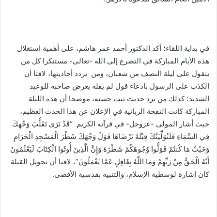
في بداية اللقاء؛ أكد الدكتور أحمد عمر هاشم، على أهمية استغلال
هذه الأيام المباركة في التضرع إلى الله -تعالى- مستنكرا كل من
يتقول على ليلة النصف من شعبان، ومن يردد أحاديثها، لافتا أن
الكذب على الرسول بادعاء قول لم يقله يعرض صاحبه للوعيد
الشديد؛ كذلك من يرد حديث ثبت حسنه، موضحا أن هذه الليلة
المباركة كانت النفحة الربانية في الإعلان عن هذا الحدث العظيم،
حيث أشار المولى -عزوجل- في قرآنه الكريم “قَدْ نَرَى تَقَلُّبَ وَجْهِكَ
فِي السَّمَاءِ فَلَنُوَلِّيَنَّكَ قِبْلَةً تَرْضَاهَا فَوَلِّ وَجْهَكَ شَطْرَ الْمَسْجِدِ الْحَرَامِ
وَحَيْثُ مَا كُنتُمْ فَوَلُّوا وُجُوهَكُمْ شَطْرَهُ وَإِنَّ الَّذِينَ أُوتُوا الْكِتَابَ لَيَعْلَمُونَ
أَنَّهُ الْحَقُّ مِنْ رَبِّهِمْ وَمَا اللَّهُ بِغَافِلٍ عَمَّا يَعْمَلُونَ”، لافتا أن تحويل القبلة
كان إشارة لوسطية الإسلام، والتنبيه بقدسية الأقصى.