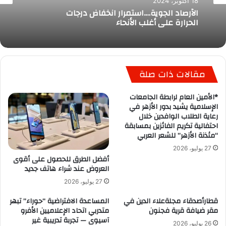
18 أكتوبر، 2024
الأرصاد الجوية….استمرار انخفاض درجات
الحرارة على أغلب الأنحاء
مقالات ذات صلة
*الأمين العام لرابطة الجامعات
الإسلامية يشيد بدور الأزهر في
رعاية الطلاب الوافدين خلال
احتفالية تكريم الفائزين بمسابقة
“مئذنة الأزهر” للشعر العربي
27 يوليو، 2026
أفضل الطرق للحصول على أقوى
العروض عند شراء هاتف جديد
27 يوليو، 2026
قطارأصدقاء مجلةعلاء الدين في
المساعدة الافتراضية “حوراء” تبهر
مقر ضيافة قرية فجنون
متدربي اتحاد الإعلاميين الأفرو
آسيوى — تجربة تدريبية غير
26 يوليو، 2026