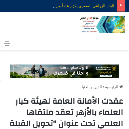
البنك الزراعي المصري يكرّم عدداً من موظفيه المتميزين لتحقيق ارقام استثنائية في القروض الشخصية خلال الربع الأول من 2026
الق
الرئيسية
/
الدين و الدنيا
عقدت الأمانة العامة لهيئة كبار
العلماء بالأزهر تعقد ملتقاها
العلمي تحت عنوان “تحويل القبلة