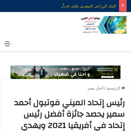
البنك الزراعي المصري يكرّم عدداً من موظفيه المتميزين لتحقيق ارقام استثنائية في القروض الشخصية خلال الربع الأول من 2026
الق
الرئيسية
/
أخبار مصر
رئيس إتحاد الميني فوتبول أحمد
سمير يحصد جائزة أفضل رئيس
إتحاد في أفريقيا 2021 ويهدي