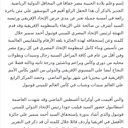
إسم وعلم بلادة الحبيبة مصر خفاقا في المحافل الدولية الرياضية.
الجدير بالذكر أن هذا الحفل الرائع أقيم في البوسفور علي متن باخرة
رائعة في أمسية جميلة تعبر عن مدي حرص الإتحاد الإفريقي ورئيسه
السيد أشرف بن صالحة علي الإرتقاء بالمنظومه الإفريقية وقد قدم
التهنئة لرئيس الإتحاد المصري للميني فوتبول أحمد سمير خلال
كلمته وعن إستحقاقه لهذة الجائزة بلغه الأرقام والمقاييس العالمية
من تأسيس وبناء كامل لمنظومة الإتحاد المصري في كل ربوع مصر
وفي أقل من عام في كافة المراحل السنيه رجال وسيدات وبطولات
محليه من دوري وكأس وبراعم وناشئين ودرجة ثانيه وثالثه فضلا عن
النجاح أيضا علي المستوي الإفريقي والدولي من الفوز بكأس الأمم
الإفريقية في نيجيريا في شهر يوليو الماضي . وحصد المركز الرابع
علي العالم سيدات وشباب في كأس العالم للميني فوتبول
والتي أقيمت في أوكرانيا أغسطس الماضي وقد شهدت العاصمة
اسطانبول حضور السيد فيليب جودا رئيس الإتحاد الدولي للميني
فوتبول والذي أشاد بدورة بإستحقاق السيد أحمد سمير علي جائزة
الأفضل في افريقيا وأردف قائلا خلال كلمته أن قد ذكر في التقرير