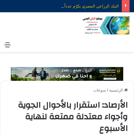
البنك الزراعي المصري يكرّم عدداً من موظفيه المتميزين لتحقيق ارقام استثنائية في القروض الشخصية خلال الربع الأول من 2026
الق
الرئيسية
/
منوعات
الأرصاد: استقرار بالأحوال الجوية
وأجواء معتدلة ممتعة لنهاية
الأسبوع