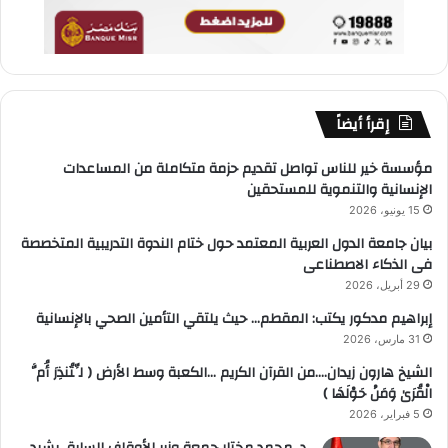
إقرأ أيضاً
مؤسسة خير للناس تواصل تقديم حزمة متكاملة من المساعدات
الإنسانية والتنموية للمستحقين
15 يونيو، 2026
بيان جامعة الدول العربية المعتمد حول ختام الندوة التدريبية المتخصصة
فى الذكاء الاصطناعى
29 أبريل، 2026
إبراهيم مدكور يكتب: المقطم… حيث يلتقي التأمين الصحي بالإنسانية
31 مارس، 2026
الشيخ هارون زيدان….من القرآن الكريم …الكعبة وسط الأرض ( لِّتُنذِرَ أُمَّ
الْقُرَىٰ وَمَنْ حَوْلَهَا )
5 فبراير، 2026