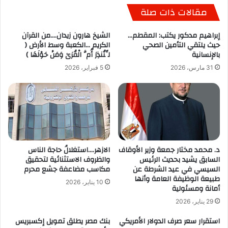
مقالات ذات صلة
إبراهيم مدكور يكتب: المقطم…
الشيخ هارون زيدان….من القرآن
حيث يلتقي التأمين الصحي
الكريم …الكعبة وسط الأرض (
بالإنسانية
لِّتُنذِرَ أُمَّ الْقُرَىٰ وَمَنْ حَوْلَهَا )
31 مارس، 2026
5 فبراير، 2026
د. محمد مختار جمعة وزير الأوقاف
الازهر….استغلالُ حاجة الناس
السابق يشيد بحديث الرئيس
والظروف الاستثنائية لتحقيق
السيسي في عيد الشرطة عن
مكاسب مضاعفة جشع محرم
طبيعة الوظيفة العامة وأنها
10 يناير، 2026
أمانة ومسئولية
29 يناير، 2026
استقرار سعر صرف الدولار الأمريكي
بنك مصر يطلق تمويل إكسبريس