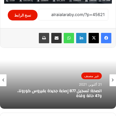
نسخ الرابط
لينكدإن
واتساب
مشاركة عبر البريد
طباعة
غير مصنف
21 أكتوبر، 2021
الصحة: تسجيل 877 إصابة جديدة بفيروس كورونا..
و47 حالة وفاة