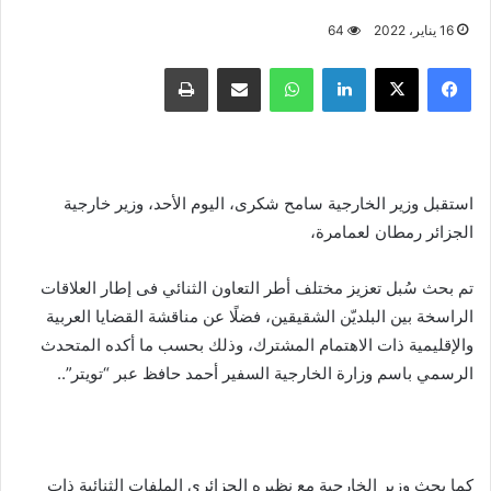
16 يناير، 2022
64
فيسبوك
X
لينكدإن
واتساب
مشاركة عبر البريد
طباعة
استقبل وزير الخارجية سامح شكرى، اليوم الأحد، وزير خارجية
الجزائر رمطان لعمامرة،
تم بحث سُبل تعزيز مختلف أطر التعاون الثنائي فى إطار العلاقات
الراسخة بين البلديّن الشقيقين، فضلًا عن مناقشة القضايا العربية
والإقليمية ذات الاهتمام المشترك، وذلك بحسب ما أكده المتحدث
الرسمي باسم وزارة الخارجية السفير أحمد حافظ عبر “تويتر”..
كما بحث وزير الخارجية مع نظيره الجزائرى الملفات الثنائية ذات