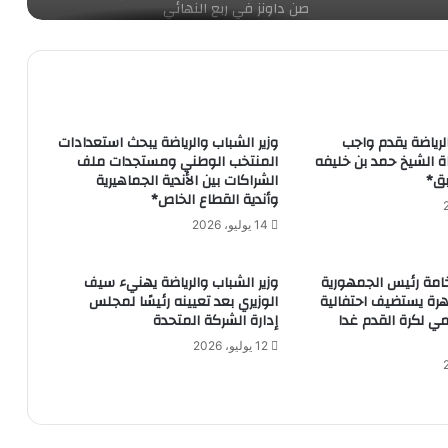
صن داونز في ربع النهائي
وزير الرياضة يبحث مع الاتحاد المصري لليد
استعدادت استضافة بطولة أفريقيا للكبار
يوليو المقبل
الرياضة يقدم واجب
وزير الشباب والرياضة يبحث استعدادات
ة الشيخ حمد بن خليفه
المنتخب الوطني ومستجدات ملف
بديوان الوزارة بالعاصمة الإدارية … *وزير
بق*
الشراكات بين الأندية الجماهيرية
الشباب والرياضة يلتقى ممثلى أكاديمية
وأندية القطاع الخاص*
شباب المتوسط
14 يوليو، 2026
كايزر شيفس يفوز على الوداد المغربي في
دوري أبطال إفريقيا
خامة رئيس الجمهورية
وزير الشباب والرياضة يهنيء سيف
هرة يستضيف احتفالية
الوزيري بعد تعيينه رئيسًا لمجلس
ي لكرة القدم غدا
إدارة الشركة المتحدة
12 يوليو، 2026
(بدون عنوان)
الاهلى إلى المغرب لكأس العالم للأندية