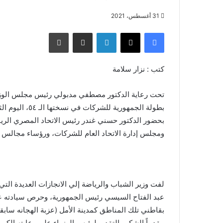
31 أغسطس، 2021
فيسبوك
X
لينكدإن
مشاركة عبر البريد
طباعة
كتب : نزار سلامة
تحت رعاية الدكتور مصطفي مدبولي رئيس مجلس الوزر
بطولة الجمهورية
بحضور الدكتور حسني غندر رئيس الاتحاد المصري الريا
ومجلس إدارة الاتحاد العام للشركات، ورؤساء مجالس إ
لفت وزير الشباب والرياضة إلي الانجازات العديدة ا
عبد الفتاح السيسي رئيس الجمهورية، وحرص سيادته عل
بقاطني تلك المناطق كمدينة الأمل (عزبة الهجانه سابق
مقدماً الشكر والتقدير لرئيس الوزراء علي رعايته الكريم