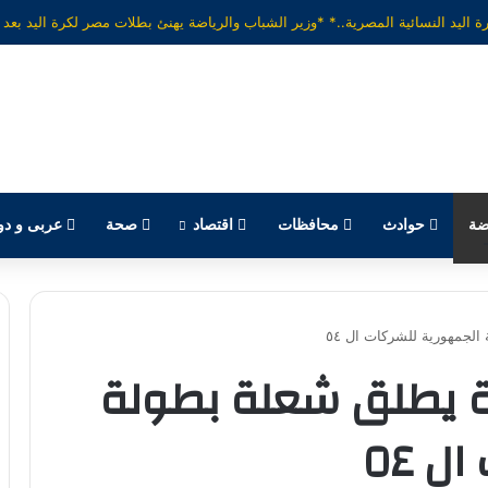
ضة
حوادث
محافظات
اقتصاد
صحة
عربى و دو
لجمهورية للشركات ال ٥٤
ضة يطلق شعلة بطولة
 ٥٤