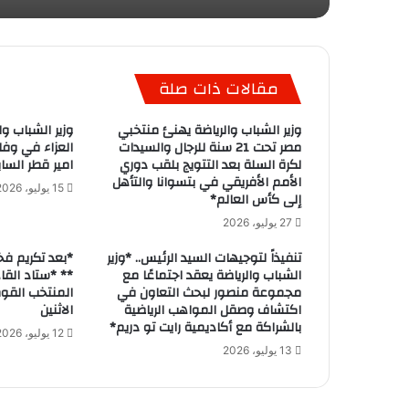
مقالات ذات صلة
وزير الشباب والرياضة يهنئ منتخبي
وزير الشباب و
مصر تحت 21 سنة للرجال والسيدات
العزاء في وفا
لكرة السلة بعد التتويج بلقب دوري
امير قطر السا
الأمم الأفريقي في بتسوانا والتأهل
15 يوليو، 2026
إلى كأس العالم*
27 يوليو، 2026
تنفيذاً لتوجيهات السيد الرئيس.. *وزير
*بعد تكريم ف
الشباب والرياضة يعقد اجتماعًا مع
** *ستاد القا
مجموعة منصور لبحث التعاون في
المنتخب القوم
اكتشاف وصقل المواهب الرياضية
الاثنين
بالشراكة مع أكاديمية رايت تو دريم*
12 يوليو، 2026
13 يوليو، 2026