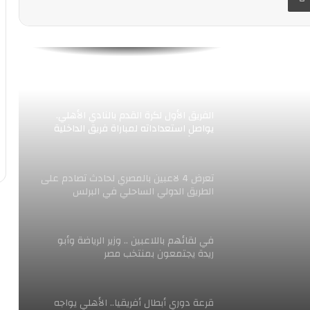
الاهلى إلى المغرب لكأس العالم للأندية
حرس الحدود يحقق فوزا مهما على غزل
المحلة، بهدفين مقابل هدف
الفريق الأول لكرة القدم بالنادي الأهلي.
يواصل استعداداته لمباراة فريق الداخلية
فى الأسبوع الـ20
تعرض 4 لاعبين بالمصري لحادث تصادم على
الطريق الدولي الساحلي في البرلس
لداخلية
في لقائهم باللاعبين .. وزير الرياضة وأبو
ريدة يجتمعون بمنتخب مصر
قرعة دوري أبطال أفريقيا.. الأهلي يواجه